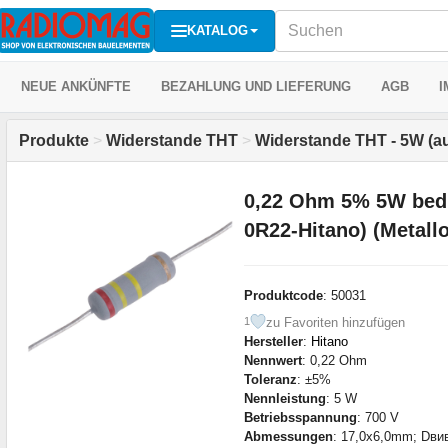
KATALOG
NEUE ANKÜNFTE
BEZAHLUNG UND LIEFERUNG
AGB
I
Produkte
>
Widerstande THT
>
Widerstande THT - 5W (a
0,22 Ohm 5% 5W bed
0R22-Hitano) (Metallo
Produktcode
: 50031
zu Favoriten hinzufügen
1
Hersteller
:
Hitano
Nennwert
: 0,22 Ohm
Toleranz
: ±5%
Nennleistung
: 5 W
Betriebsspannung
: 700 V
Abmessungen
: 17,0x6,0mm; Dви