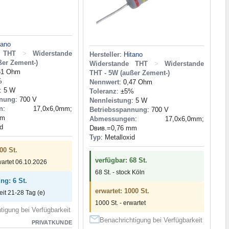
tano
e THT
>
Widerstande
Hersteller
:
Hitano
ßer Zement-)
Widerstande THT
>
Widerstande
,51 Ohm
THT - 5W (außer Zement-)
%
Nennwert
: 0,47 Ohm
: 5 W
Toleranz
: ±5%
nnung
: 700 V
Nennleistung
: 5 W
n
: 17,0x6,0mm;
Betriebsspannung
: 700 V
mm
Abmessungen
: 17,0x6,0mm;
id
Dвив.=0,76 mm
Typ
: Metalloxid
00 St.
verfügbar: 68 St.
wartet 06.10.2026
68 St. - stock Köln
ng: 6 St.
erwartet: 1000 St.
zeit 21-28 Tag (e)
1000 St. - erwartet
tigung bei Verfügbarkeit
Benachrichtigung bei Verfügbarkeit
PRIVATKUNDE