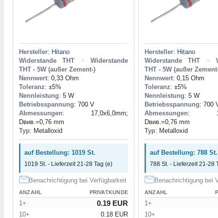
Hersteller
:
Hitano
Hersteller
:
Hitano
Widerstande THT
>
Widerstande
Widerstande THT
>
THT - 5W (außer Zement-)
THT - 5W (außer Zement-
Nennwert
: 0,33 Ohm
Nennwert
: 0,15 Ohm
Toleranz
: ±5%
Toleranz
: ±5%
Nennleistung
: 5 W
Nennleistung
: 5 W
Betriebsspannung
: 700 V
Betriebsspannung
: 700 
Abmessungen
: 17,0x6,0mm;
Abmessungen
: 17,
Dвив.=0,76 mm
Dвив.=0,76 mm
Typ
: Metalloxid
Typ
: Metalloxid
auf Bestellung: 1019 St.
auf Bestellung: 788 St.
1019 St. - Lieferzeit 21-28 Tag (e)
788 St. - Lieferzeit 21-28 
Benachrichtigung bei Verfügbarkeit
Benachrichtigung bei V
ANZAHL
PRIVATKUNDE
ANZAHL
0.19 EUR
1+
1+
10+
0.18 EUR
10+