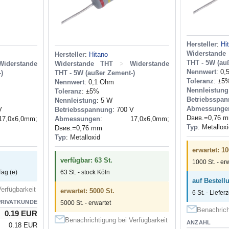
Hersteller
:
Hi
Widerstand
Hersteller
:
Hitano
THT - 5W (au
Widerstande
Widerstande THT
>
Widerstande
Nennwert
: 0
)
THT - 5W (außer Zement-)
Toleranz
: ±5
Nennwert
: 0,1 Ohm
Nennleistung
Toleranz
: ±5%
Betriebsspa
Nennleistung
: 5 W
Abmessunge
V
Betriebsspannung
: 700 V
Dвив.=0,76 
0x6,0mm;
Abmessungen
: 17,0x6,0mm;
Typ
: Metallox
Dвив.=0,76 mm
Typ
: Metalloxid
erwartet: 10
verfügbar: 63 St.
1000 St. - er
Tag (e)
63 St. - stock Köln
auf Bestellu
erfügbarkeit
erwartet: 5000 St.
6 St. - Liefer
PRIVATKUNDE
5000 St. - erwartet
Benachrich
0.19 EUR
Benachrichtigung bei Verfügbarkeit
ANZAHL
0.18 EUR