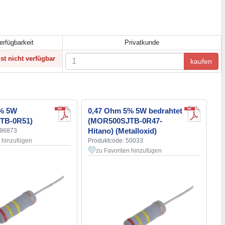
erfügbarkeit
Privatkunde
st nicht verfügbar
kaufen
5% 5W
0,47 Ohm 5% 5W bedrahtet
TB-0R51)
(MOR500SJTB-0R47-
Hitano) (Metalloxid)
196873
n hinzufügen
Produktcode: 50033
zu Favoriten hinzufügen