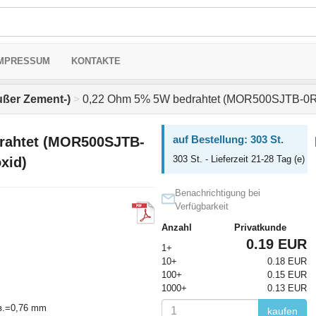
MPRESSUM
KONTAKTE
ußer Zement-)
>
0,22 Ohm 5% 5W bedrahtet (MOR500SJTB-0R22
auf Bestellung: 303 St.
rahtet (MOR500SJTB-
303 St. - Lieferzeit 21-28 Tag (e)
xid)
Benachrichtigung bei
Verfügbarkeit
Anzahl
Privatkunde
0.19 EUR
1+
10+
0.18 EUR
100+
0.15 EUR
1000+
0.13 EUR
в.=0,76 mm
kaufen