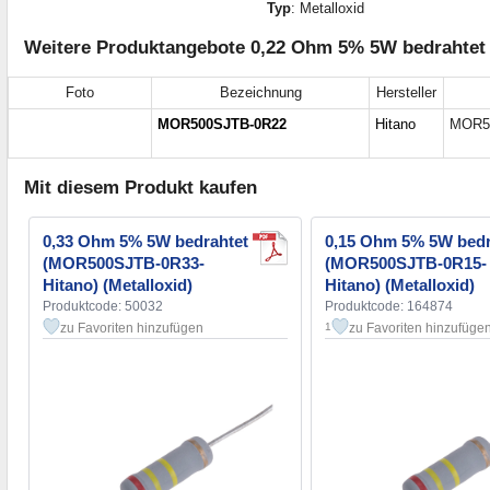
Typ
: Metalloxid
Weitere Produktangebote 0,22 Ohm 5% 5W bedrahtet
Foto
Bezeichnung
Hersteller
MOR500SJTB-0R22
Hitano
MOR50
Mit diesem Produkt kaufen
0,33 Ohm 5% 5W bedrahtet
0,15 Ohm 5% 5W bedr
(MOR500SJTB-0R33-
(MOR500SJTB-0R15-
Hitano) (Metalloxid)
Hitano) (Metalloxid)
Produktcode: 50032
Produktcode: 164874
zu Favoriten hinzufügen
zu Favoriten hinzufüge
1