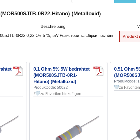
 (MOR500SJTB-0R22-Hitano) (Metalloxid)
Beschreibung
V
0SJTB-0R22 0,22 Ом 5 %, 5W Резистори та cбірки постійні
Produkt i
ahtet
0,1 Ohm 5% 5W bedrahtet
0,51 Ohm 
(MOR500SJTB-0R1-
(MOR500SJ
Hitano) (Metalloxid)
Produktcode: 
Produktcode: 50022
zu Favorite
n
zu Favoriten hinzufügen
1