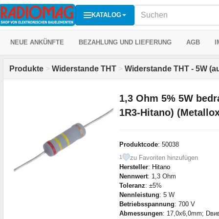
KATALOG
NEUE ANKÜNFTE
BEZAHLUNG UND LIEFERUNG
AGB
I
Produkte
>
Widerstande THT
>
Widerstande THT - 5W (a
1,3 Ohm 5% 5W bedr
1R3-Hitano) (Metallox
Produktcode
: 50038
zu Favoriten hinzufügen
1
Hersteller
:
Hitano
Nennwert
: 1,3 Ohm
Toleranz
: ±5%
Nennleistung
: 5 W
Betriebsspannung
: 700 V
Abmessungen
: 17,0x6,0mm; Dви