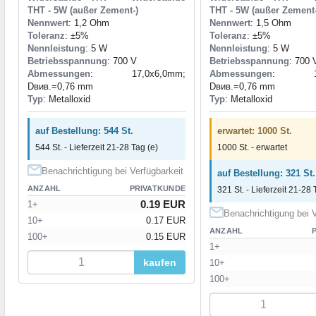
THT - 5W (außer Zement-)
THT - 5W (außer Zement-
Nennwert
: 1,2 Ohm
Nennwert
: 1,5 Ohm
Toleranz
: ±5%
Toleranz
: ±5%
Nennleistung
: 5 W
Nennleistung
: 5 W
Betriebsspannung
: 700 V
Betriebsspannung
: 700 
Abmessungen
: 17,0x6,0mm;
Abmessungen
: 17,
Dвив.=0,76 mm
Dвив.=0,76 mm
Typ
: Metalloxid
Typ
: Metalloxid
auf Bestellung: 544 St.
erwartet: 1000 St.
544 St. - Lieferzeit 21-28 Tag (e)
1000 St. - erwartet
Benachrichtigung bei Verfügbarkeit
auf Bestellung: 321 St.
ANZAHL
PRIVATKUNDE
321 St. - Lieferzeit 21-28 
0.19 EUR
1+
Benachrichtigung bei V
10+
0.17 EUR
ANZAHL
100+
0.15 EUR
1+
kaufen
10+
100+