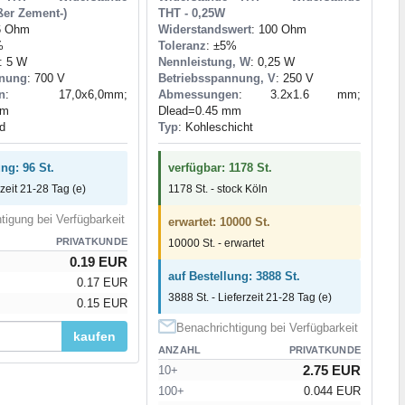
ßer Zement-)
THT - 0,25W
,6 Ohm
Widerstandswert
: 100 Ohm
%
Toleranz
: ±5%
: 5 W
Nennleistung, W
: 0,25 W
nnung
: 700 V
Betriebsspannung, V
: 250 V
n
: 17,0x6,0mm;
Abmessungen
: 3.2x1.6 mm;
mm
Dlead=0.45 mm
id
Typ
: Kohleschicht
ng: 96 St.
verfügbar: 1178 St.
rzeit 21-28 Tag (e)
1178 St. - stock Köln
tigung bei Verfügbarkeit
erwartet: 10000 St.
PRIVATKUNDE
10000 St. - erwartet
0.19 EUR
auf Bestellung: 3888 St.
0.17 EUR
3888 St. - Lieferzeit 21-28 Tag (e)
0.15 EUR
Benachrichtigung bei Verfügbarkeit
kaufen
ANZAHL
PRIVATKUNDE
2.75 EUR
10+
100+
0.044 EUR