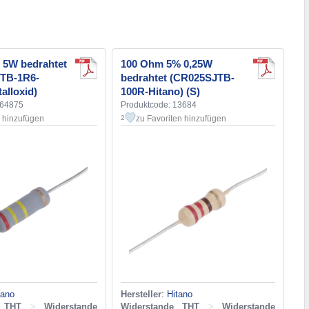
 5W bedrahtet
100 Ohm 5% 0,25W
TB-1R6-
bedrahtet (CR025SJTB-
alloxid)
100R-Hitano) (S)
164875
Produktcode: 13684
n hinzufügen
zu Favoriten hinzufügen
2
tano
Hersteller
:
Hitano
e THT
>
Widerstande
Widerstande THT
>
Widerstande