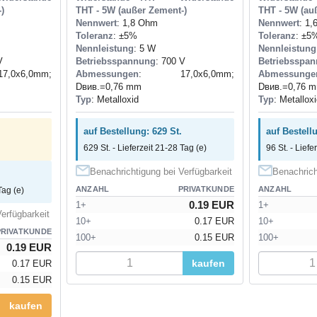
)
THT - 5W (außer Zement-)
THT - 5W (au
Nennwert
: 1,8 Ohm
Nennwert
: 1
Toleranz
: ±5%
Toleranz
: ±5
Nennleistung
: 5 W
Nennleistung
V
Betriebsspannung
: 700 V
Betriebsspa
0x6,0mm;
Abmessungen
: 17,0x6,0mm;
Abmessunge
Dвив.=0,76 mm
Dвив.=0,76 
Typ
: Metalloxid
Typ
: Metallox
auf Bestellung: 629 St.
auf Bestellu
629 St. - Lieferzeit 21-28 Tag (e)
96 St. - Liefe
Benachrichtigung bei Verfügbarkeit
Benachrich
ANZAHL
PRIVATKUNDE
ANZAHL
Tag (e)
0.19 EUR
1+
1+
erfügbarkeit
10+
0.17 EUR
10+
PRIVATKUNDE
100+
0.15 EUR
100+
0.19 EUR
kaufen
0.17 EUR
0.15 EUR
kaufen