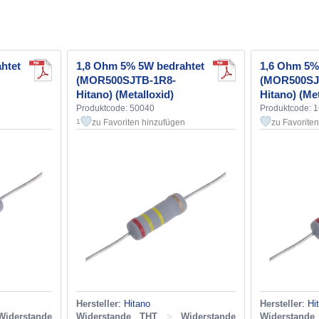
htet
1,8 Ohm 5% 5W bedrahtet
1,6 Ohm 5%
(MOR500SJTB-1R8-
(MOR500SJ
Hitano) (Metalloxid)
Hitano) (Met
Produktcode: 50040
Produktcode: 
zu Favoriten hinzufügen
zu Favorite
1
Hersteller
:
Hitano
Hersteller
:
Hi
Widerstande
Widerstande THT
>
Widerstande
Widerstand