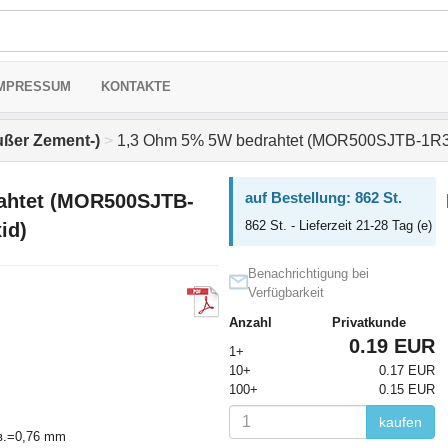
MPRESSUM
KONTAKTE
ußer Zement-)
>
1,3 Ohm 5% 5W bedrahtet (MOR500SJTB-1R3-H
auf Bestellung: 862 St.
ahtet (MOR500SJTB-
862 St. - Lieferzeit 21-28 Tag (e)
id)
Benachrichtigung bei
Verfügbarkeit
Anzahl
Privatkunde
0.19 EUR
1+
10+
0.17 EUR
100+
0.15 EUR
kaufen
в.=0,76 mm