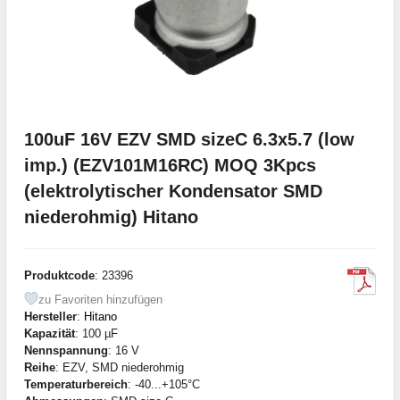
100uF 16V EZV SMD sizeC 6.3x5.7 (low
imp.) (EZV101M16RC) MOQ 3Kpcs
(elektrolytischer Kondensator SMD
niederohmig) Hitano
Produktcode
: 23396
zu Favoriten hinzufügen
Hersteller
:
Hitano
Kapazität
: 100 µF
Nennspannung
: 16 V
Reihe
: EZV, SMD niederohmig
Temperaturbereich
: -40...+105°C