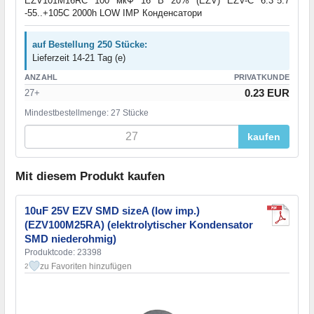
EZV101M16RC 100 мкФ 16 В 20% (EZV) EZV-C 6.3*5.7
-55..+105C 2000h LOW IMP Конденсатори
auf Bestellung 250 Stücke:
Lieferzeit 14-21 Tag (e)
ANZAHL
PRIVATKUNDE
0.23 EUR
27+
Mindestbestellmenge: 27 Stücke
kaufen
Mit diesem Produkt kaufen
10uF 25V EZV SMD sizeA (low imp.)
(EZV100M25RA) (elektrolytischer Kondensator
SMD niederohmig)
Produktcode: 23398
zu Favoriten hinzufügen
2