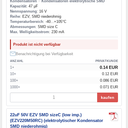
Kondensatoren
>
Kondensatoren elektrolytische SMD
Kapazität
: 47 µF
Nennspannung
: 16 V
Reihe
: EZV, SMD niederohmig
Temperaturbereich
: -40...+105°C
Abmessungen
: SMD size C
Max. Welligkeitsstrom
: 230 mA
Produkt ist nicht verfügbar
Benachrichtigung bei Verfügbarkeit
ANZAHL
PRIVATKUNDE
0.14 EUR
1+
10+
0.12 EUR
100+
0.086 EUR
1000+
0.071 EUR
kaufen
22uF 50V EZV SMD sizeC (low imp.)
(EZV220M50RC) (elektrolytischer Kondensator
SMD niederohmig)