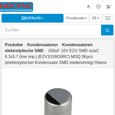
KATALOG
Privatkunde
DE
Togg
navi
Produkte
>
Kondensatoren
>
Kondensatoren
elektrolytische SMD
>
100uF 16V EZV SMD sizeC
6.3x5.7 (low imp.) (EZV101M16RC) MOQ 3Kpcs
(elektrolytischer Kondensator SMD niederohmig) Hitano