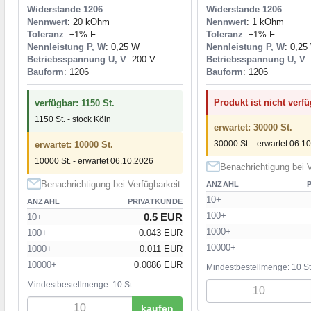
Widerstande 1206
Widerstande 1206
Nennwert
: 20 kOhm
Nennwert
: 1 kOhm
Toleranz
: ±1% F
Toleranz
: ±1% F
Nennleistung P, W
: 0,25 W
Nennleistung P, W
: 0,25
Betriebsspannung U, V
: 200 V
Betriebsspannung U, V
:
Bauform
: 1206
Bauform
: 1206
Produkt ist nicht verf
verfügbar: 1150 St.
1150 St. - stock Köln
erwartet: 30000 St.
30000 St. - erwartet 06.1
erwartet: 10000 St.
10000 St. - erwartet 06.10.2026
Benachrichtigung bei V
Benachrichtigung bei Verfügbarkeit
ANZAHL
10+
ANZAHL
PRIVATKUNDE
100+
0.5 EUR
10+
1000+
100+
0.043 EUR
10000+
1000+
0.011 EUR
10000+
0.0086 EUR
Mindestbestellmenge: 10 St
Mindestbestellmenge: 10 St.
kaufen