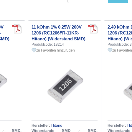
0V
11 kOhm 1% 0,25W 200V
2,49 kOhm 
-
1206 (RC1206FR-11KR-
1206 (RC12
 SMD)
Hitano) (Widerstand SMD)
Hitano) (W
Produktcode: 18214
Produktcode: 
n
zu Favoriten hinzufügen
zu Favorite
Hersteller
:
Hitano
Hersteller
:
Hi
>
SMD-
Widerstande SMD
>
SMD-
Widerstan