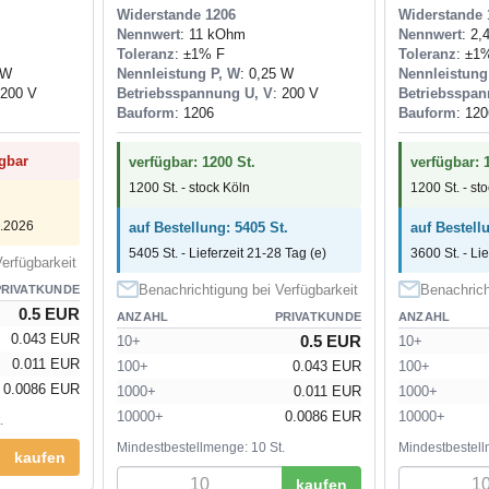
Widerstande 1206
Widerstande 
Nennwert
: 11 kOhm
Nennwert
: 2
Toleranz
: ±1% F
Toleranz
: ±1
 W
Nennleistung P, W
: 0,25 W
Nennleistung
 200 V
Betriebsspannung U, V
: 200 V
Betriebsspan
Bauform
: 1206
Bauform
: 120
ügbar
verfügbar: 1200 St.
verfügbar: 
1200 St. - stock Köln
1200 St. - st
0.2026
auf Bestellung: 5405 St.
auf Bestell
5405 St. - Lieferzeit 21-28 Tag (e)
3600 St. - Li
erfügbarkeit
Benachrichtigung bei Verfügbarkeit
Benachrich
PRIVATKUNDE
0.5 EUR
ANZAHL
PRIVATKUNDE
ANZAHL
0.043 EUR
0.5 EUR
10+
10+
0.011 EUR
100+
0.043 EUR
100+
0.0086 EUR
1000+
0.011 EUR
1000+
10000+
0.0086 EUR
10000+
.
Mindestbestellmenge: 10 St.
Mindestbestell
kaufen
kaufen