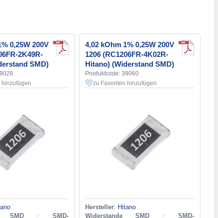
1% 0,25W 200V
4,02 kOhm 1% 0,25W 200V
06FR-2K49R-
1206 (RC1206FR-4K02R-
iderstand SMD)
Hitano) (Widerstand SMD)
39026
Produktcode: 39060
n hinzufügen
zu Favoriten hinzufügen
tano
Hersteller
:
Hitano
de SMD
>
SMD-
Widerstande SMD
>
SMD-