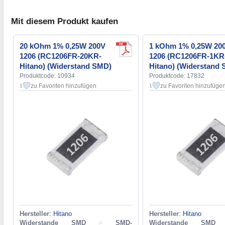
Mit diesem Produkt kaufen
20 kOhm 1% 0,25W 200V
1 kOhm 1% 0,25W 20
1206 (RC1206FR-20KR-
1206 (RC1206FR-1KR
Hitano) (Widerstand SMD)
Hitano) (Widerstand
Produktcode: 10934
Produktcode: 17832
zu Favoriten hinzufügen
zu Favoriten hinzufüge
1
1
Hersteller
:
Hitano
Hersteller
:
Hitano
Widerstande SMD
>
SMD-
Widerstande SMD