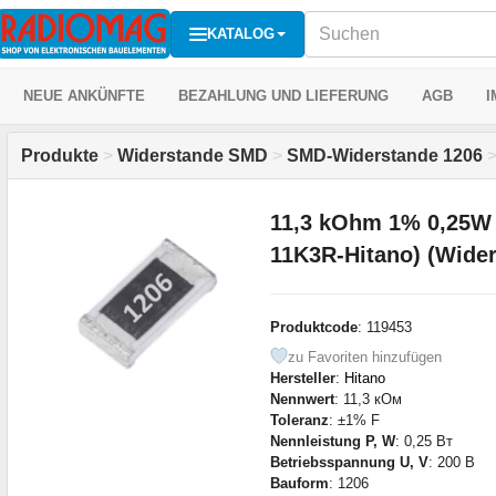
KATALOG
NEUE ANKÜNFTE
BEZAHLUNG UND LIEFERUNG
AGB
I
Produkte
>
Widerstande SMD
>
SMD-Widerstande 1206
11,3 kOhm 1% 0,25W
11K3R-Hitano) (Wide
Produktcode
: 119453
zu Favoriten hinzufügen
Hersteller
:
Hitano
Nennwert
: 11,3 кОм
Toleranz
: ±1% F
Nennleistung P, W
: 0,25 Вт
Betriebsspannung U, V
: 200 В
Bauform
: 1206