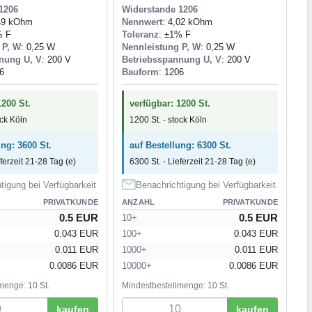
1206
Widerstande 1206
,49 kOhm
Nennwert
: 4,02 kOhm
% F
Toleranz
: ±1% F
 P, W
: 0,25 W
Nennleistung P, W
: 0,25 W
nung U, V
: 200 V
Betriebsspannung U, V
: 200 V
6
Bauform
: 1206
1200 St.
verfügbar: 1200 St.
ock Köln
1200 St. - stock Köln
ung: 3600 St.
auf Bestellung: 6300 St.
eferzeit 21-28 Tag (e)
6300 St. - Lieferzeit 21-28 Tag (e)
tigung bei Verfügbarkeit
Benachrichtigung bei Verfügbarkeit
PRIVATKUNDE
ANZAHL
PRIVATKUNDE
0.5 EUR
0.5 EUR
10+
0.043 EUR
100+
0.043 EUR
0.011 EUR
1000+
0.011 EUR
0.0086 EUR
10000+
0.0086 EUR
menge: 10 St.
Mindestbestellmenge: 10 St.
kaufen
kaufen