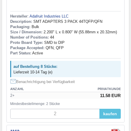
Hersteller
:
Adafruit Industries LLC
Description:
SMT ADAPTERS 3 PACK 44TQFP/QFN
Packaging:
Bulk
Size / Dimension:
2.200" L x 0.800" W (55.88mm x 20.32mm)
Number of Positions:
44
Proto Board Type:
SMD to DIP
Package Accepted:
QFN, QFP
Part Status:
Active
auf Bestellung 8 Stücke:
Lieferzeit 10-14 Tag (e)
Benachrichtigung bei Verfügbarkeit
ANZAHL
PRIVATKUNDE
11.58 EUR
2+
Mindestbestellmenge: 2 Stücke
kaufen