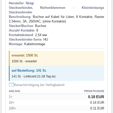
Hersteller
:
Ninigi
Steckverbinder, Reihenklemmen
>
Kleinleistungs
Steckverbinder
Beschreibung
: Buchse auf Kabel für Löten, 8 Kontakte, Raster
2.54mm, 3A, 250VAC, (ohne Kontakte)
Stecker/Buchse
: Buchse
Anzahl Kontakte
: 8
Kontaktabstand
: 2,54 мм
Steckverbinder-Serie
: HU
Montage
: Kabelmontage
erwartet: 1500 St.
1500 St. - erwartet
auf Bestellung: 141 St.
141 St. - Lieferzeit 21-28 Tag (e)
Benachrichtigung bei Verfügbarkeit
ANZAHL
PRIVATKUNDE
0.18 EUR
1+
10+
0.14 EUR
100+
0.11 EUR