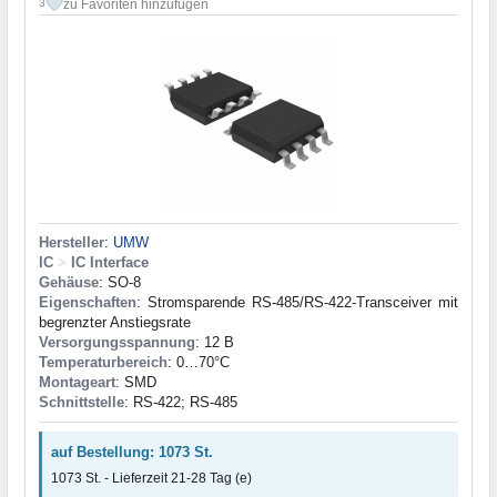
zu Favoriten hinzufügen
3
Hersteller
:
UMW
IC
>
IC Interface
Gehäuse
: SO-8
Eigenschaften
: Stromsparende RS-485/RS-422-Transceiver mit
begrenzter Anstiegsrate
Versorgungsspannung
: 12 В
Temperaturbereich
: 0…70°С
Montageart
: SMD
Schnittstelle
: RS-422; RS-485
auf Bestellung: 1073 St.
1073 St. - Lieferzeit 21-28 Tag (e)