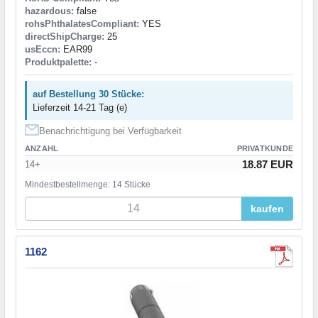
hazardous:
false
rohsPhthalatesCompliant:
YES
directShipCharge:
25
usEccn:
EAR99
Produktpalette:
-
auf Bestellung 30 Stücke:
Lieferzeit 14-21 Tag (e)
Benachrichtigung bei Verfügbarkeit
ANZAHL
PRIVATKUNDE
18.87 EUR
14+
Mindestbestellmenge: 14 Stücke
kaufen
1162