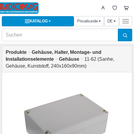
KATALOG
Privatkunde
DE
Togg
navi
Produkte
>
Gehäuse, Halter, Montage- und
Installationselemente
>
Gehäuse
>
11-62 (Sanhe,
Gehäuse, Kunststoff, 240x160x90mm)