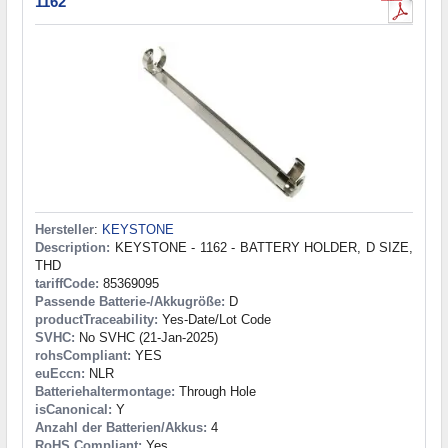
1162
Hersteller
:
KEYSTONE
Description:
KEYSTONE - 1162 - BATTERY HOLDER, D SIZE,
THD
tariffCode:
85369095
Passende Batterie-/Akkugröße:
D
productTraceability:
Yes-Date/Lot Code
SVHC:
No SVHC (21-Jan-2025)
rohsCompliant:
YES
euEccn:
NLR
Batteriehaltermontage:
Through Hole
isCanonical:
Y
Anzahl der Batterien/Akkus:
4
RoHS Compliant:
Yes