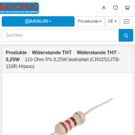
KATALOG
Privatkunde
DE
Togg
navi
Produkte
>
Widerstande THT
>
Widerstande THT -
0,25W
>
110 Ohm 5% 0,25W bedrahtet (CR025SJTB-
110R-Hitano)