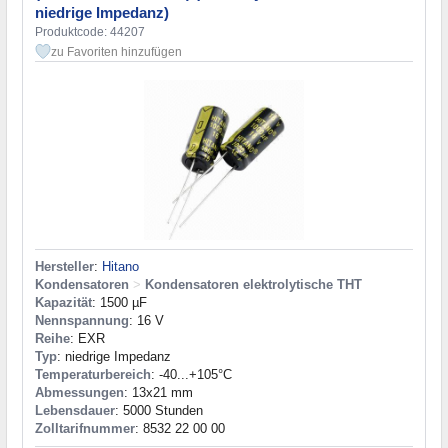
niedrige Impedanz)
Produktcode: 44207
zu Favoriten hinzufügen
Hersteller
:
Hitano
Kondensatoren
>
Kondensatoren elektrolytische THT
Kapazität
: 1500 µF
Nennspannung
: 16 V
Reihe
: EXR
Typ
: niedrige Impedanz
Temperaturbereich
: -40...+105°C
Abmessungen
: 13x21 mm
Lebensdauer
: 5000 Stunden
Zolltarifnummer
: 8532 22 00 00