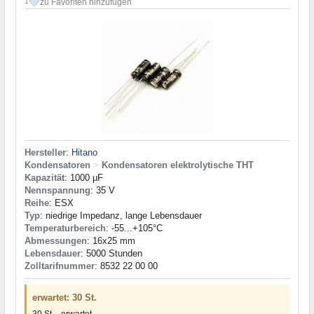
zu Favoriten hinzufügen
1
Hersteller
:
Hitano
Kondensatoren
>
Kondensatoren elektrolytische THT
Kapazität
: 1000 µF
Nennspannung
: 35 V
Reihe
: ESX
Typ
: niedrige Impedanz, lange Lebensdauer
Temperaturbereich
: -55...+105°C
Abmessungen
: 16x25 mm
Lebensdauer
: 5000 Stunden
Zolltarifnummer
: 8532 22 00 00
erwartet: 30 St.
30 St. - erwartet