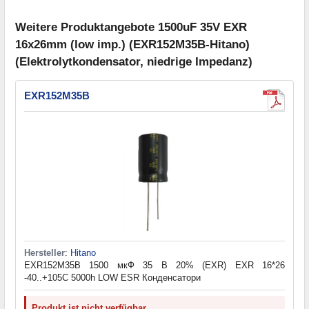
Weitere Produktangebote 1500uF 35V EXR
16x26mm (low imp.) (EXR152M35B-Hitano)
(Elektrolytkondensator, niedrige Impedanz)
EXR152M35B
Hersteller
:
Hitano
EXR152M35B 1500 мкФ 35 В 20% (EXR) EXR 16*26
-40..+105C 5000h LOW ESR Конденсатори
Produkt ist nicht verfügbar