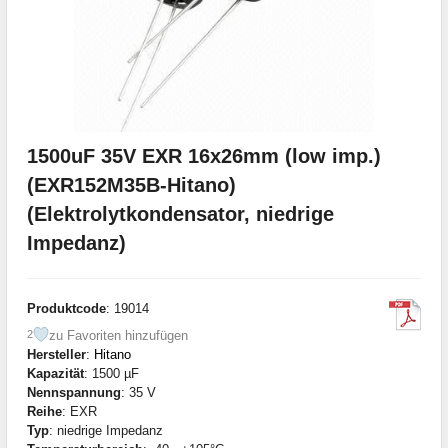
1500uF 35V EXR 16x26mm (low imp.)
(EXR152M35B-Hitano)
(Elektrolytkondensator, niedrige
Impedanz)
Produktcode
: 19014
zu Favoriten hinzufügen
2
Hersteller
:
Hitano
Kapazität
: 1500 µF
Nennspannung
: 35 V
Reihe
: EXR
Typ
: niedrige Impedanz