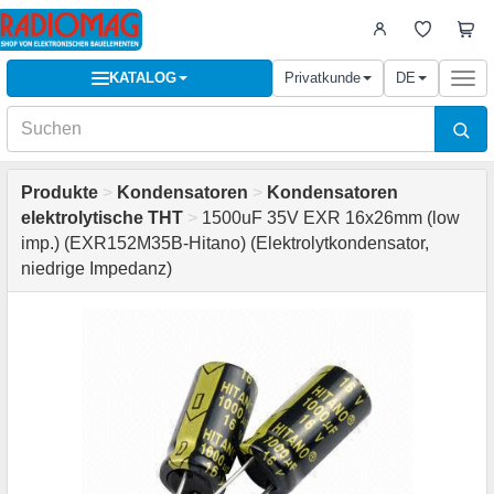
KATALOG
Privatkunde
DE
Togg
navi
Produkte
>
Kondensatoren
>
Kondensatoren
elektrolytische THT
>
1500uF 35V EXR 16x26mm (low
imp.) (EXR152M35B-Hitano) (Elektrolytkondensator,
niedrige Impedanz)