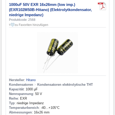
1000uF 50V EXR 16x26mm (low imp.)
(EXR102M50B-Hitano) (Elektrolytkondensator,
niedrige Impedanz)
Produktcode: 2568
zu Favoriten hinzufügen
5
Hersteller
:
Hitano
Kondensatoren
>
Kondensatoren elektrolytische THT
Kapazität
: 1000 µF
Nennspannung
: 50 V
Reihe
: EXR
Typ
: niedrige Impedanz
Temperaturbereich
: -40...+105°C
Abmessungen
: 16x26 mm