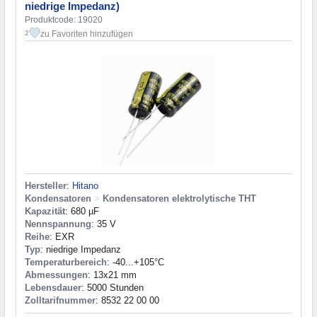
niedrige Impedanz)
Produktcode: 19020
zu Favoriten hinzufügen
2
Hersteller
:
Hitano
Kondensatoren
>
Kondensatoren elektrolytische THT
Kapazität
: 680 µF
Nennspannung
: 35 V
Reihe
: EXR
Typ
: niedrige Impedanz
Temperaturbereich
: -40...+105°C
Abmessungen
: 13x21 mm
Lebensdauer
: 5000 Stunden
Zolltarifnummer
: 8532 22 00 00