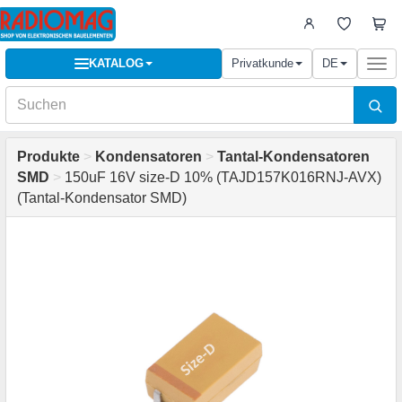
KATALOG
Privatkunde
DE
Togg
navi
Produkte
>
Kondensatoren
>
Tantal-Kondensatoren
SMD
>
150uF 16V size-D 10% (TAJD157K016RNJ-AVX)
(Tantal-Kondensator SMD)