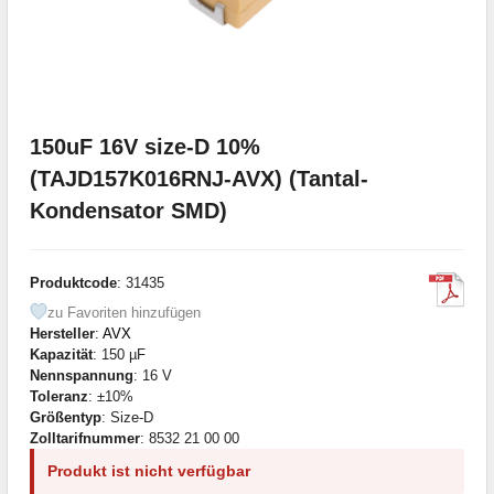
150uF 16V size-D 10%
(TAJD157K016RNJ-AVX) (Tantal-
Kondensator SMD)
Produktcode
: 31435
zu Favoriten hinzufügen
Hersteller
:
AVX
Kapazität
: 150 µF
Nennspannung
: 16 V
Toleranz
: ±10%
Größentyp
: Size-D
Zolltarifnummer
: 8532 21 00 00
Produkt ist nicht verfügbar