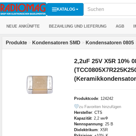
KATALOG
NEUE ANKÜNFTE
BEZAHLUNG UND LIEFERUNG
AGB
I
Produkte
>
Kondensatoren SMD
>
Kondensatoren 0805
2,2uF 25V X5R 10% 0
(TCC0805X7R225K25
(Keramikkondensato
Produktcode
: 124242
zu Favoriten hinzufügen
Hersteller
:
CTS
Kapazität
: 2,2 мкФ
Nennspannung
: 25 В
Dielektrikum
: X5R
Präzision
: ±10% K