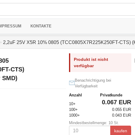
MPRESSUM
KONTAKTE
>
2,2uF 25V X5R 10% 0805 (TCC0805X7R225K250FT-CTS) (K
Produkt ist nicht
805
verfügbar
0FT-CTS)
r SMD)
Benachrichtigung bei
Verfügbarkeit
Anzahl
Privatkunde
0.067 EUR
10+
100+
0.055 EUR
1000+
0.043 EUR
Mindestbestellmenge: 10 St.
kaufen