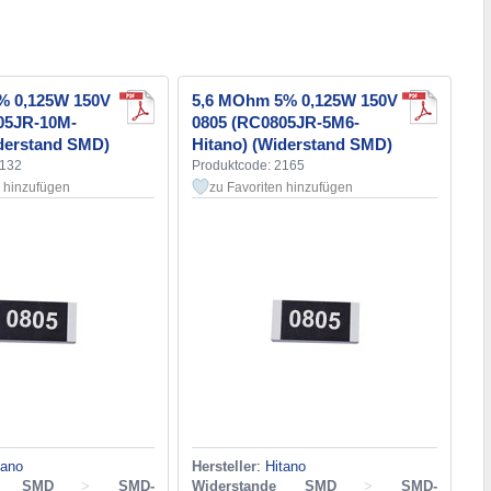
% 0,125W 150V
5,6 MOhm 5% 0,125W 150V
05JR-10M-
0805 (RC0805JR-5M6-
iderstand SMD)
Hitano) (Widerstand SMD)
2132
Produktcode: 2165
n hinzufügen
zu Favoriten hinzufügen
tano
Hersteller
:
Hitano
de SMD
>
SMD-
Widerstande SMD
>
SMD-