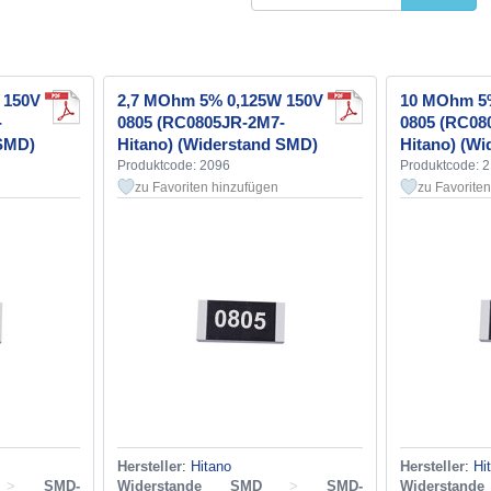
 150V
2,7 MOhm 5% 0,125W 150V
10 MOhm 5
-
0805 (RC0805JR-2M7-
0805 (RC08
 SMD)
Hitano) (Widerstand SMD)
Hitano) (W
Produktcode: 2096
Produktcode: 
zu Favoriten hinzufügen
zu Favorite
Hersteller
:
Hitano
Hersteller
:
Hi
>
SMD-
Widerstande SMD
>
SMD-
Widerstan