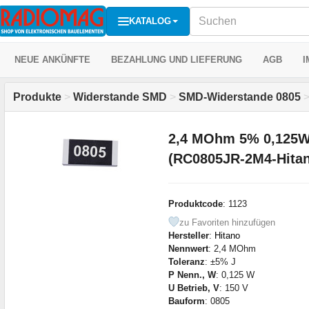
KATALOG
NEUE ANKÜNFTE
BEZAHLUNG UND LIEFERUNG
AGB
I
Produkte
>
Widerstande SMD
>
SMD-Widerstande 0805
2,4 MOhm 5% 0,125W
(RC0805JR-2M4-Hitan
Produktcode
: 1123
zu Favoriten hinzufügen
Hersteller
:
Hitano
Nennwert
: 2,4 MOhm
Toleranz
: ±5% J
P Nenn., W
: 0,125 W
U Betrieb, V
: 150 V
Bauform
: 0805