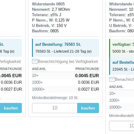
Widerstande 0805
Widerstande 
Nennwert
: 2,7 MOhm
Nennwert
: 1
Toleranz
: ±5% J
Toleranz
: ±5
P Nenn., W
: 0,125 W
P Nenn., W
: 
U Betrieb, V
: 150 V
U Betrieb, V
:
Bauform
: 0805
Bauform
: 080
St.
auf Bestellung: 76583 St.
verfügbar: 
28 Tag (e)
76583 St. - Lieferzeit 21-28 Tag (e)
5000 St. - st
erfügbarkeit
Benachrichtigung bei Verfügbarkeit
auf Bestell
PRIVATKUNDE
ANZAHL
PRIVATKUNDE
22045 St. - L
0.0045 EUR
0.0045 EUR
10+
Benachrich
0.0036 EUR
1000+
0.0036 EUR
ANZAHL
0.0027 EUR
10000+
0.0027 EUR
10+
.
Mindestbestellmenge: 10 St.
1000+
10000+
kaufen
kaufen
Mindestbestell