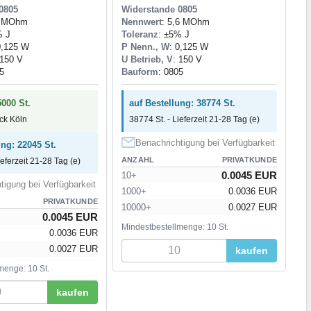
0805
Widerstande 0805
0 MOhm
Nennwert
: 5,6 MOhm
% J
Toleranz
: ±5% J
0,125 W
P Nenn., W
: 0,125 W
 150 V
U Betrieb, V
: 150 V
5
Bauform
: 0805
5000 St.
auf Bestellung: 38774 St.
ock Köln
38774 St. - Lieferzeit 21-28 Tag (e)
Benachrichtigung bei Verfügbarkeit
ung: 22045 St.
ANZAHL
PRIVATKUNDE
ieferzeit 21-28 Tag (e)
0.0045 EUR
10+
tigung bei Verfügbarkeit
1000+
0.0036 EUR
PRIVATKUNDE
10000+
0.0027 EUR
0.0045 EUR
Mindestbestellmenge: 10 St.
0.0036 EUR
0.0027 EUR
kaufen
menge: 10 St.
kaufen