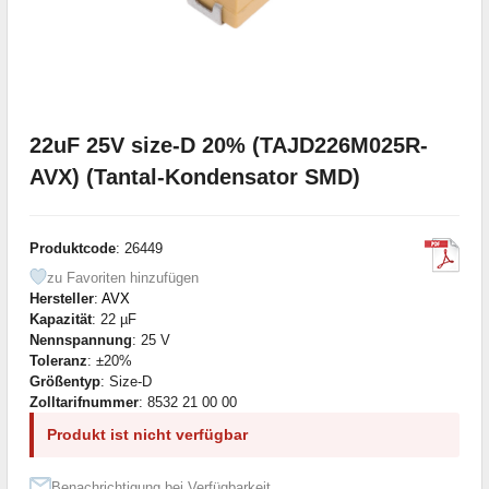
22uF 25V size-D 20% (TAJD226M025R-
AVX) (Tantal-Kondensator SMD)
Produktcode
: 26449
zu Favoriten hinzufügen
Hersteller
:
AVX
Kapazität
: 22 µF
Nennspannung
: 25 V
Toleranz
: ±20%
Größentyp
: Size-D
Zolltarifnummer
: 8532 21 00 00
Produkt ist nicht verfügbar
Benachrichtigung bei Verfügbarkeit