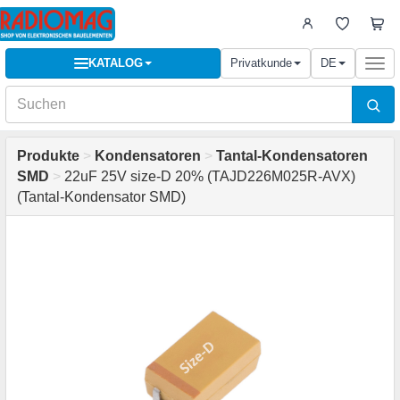
KATALOG
Privatkunde
DE
Togg
navi
Produkte
>
Kondensatoren
>
Tantal-Kondensatoren
SMD
>
22uF 25V size-D 20% (TAJD226M025R-AVX)
(Tantal-Kondensator SMD)