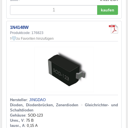
kaufen
1N4148W
Produktcode: 176823
zu Favoriten hinzufügen
5
Hersteller
:
JINGDAO
Dioden, Diodenbrücken, Zenerdioden
>
Gleichrichter- und
Schaltdioden
Gehäuse
: SOD-123
Urev., V
: 75 В
Iausr., A
: 0,15 А