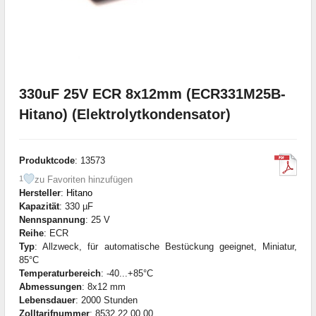
330uF 25V ECR 8x12mm (ECR331M25B-
Hitano) (Elektrolytkondensator)
Produktcode
: 13573
zu Favoriten hinzufügen
1
Hersteller
:
Hitano
Kapazität
: 330 µF
Nennspannung
: 25 V
Reihe
: ECR
Typ
: Allzweck, für automatische Bestückung geeignet, Miniatur,
85°C
Temperaturbereich
: -40...+85°C
Abmessungen
: 8x12 mm
Lebensdauer
: 2000 Stunden
Zolltarifnummer
: 8532 22 00 00