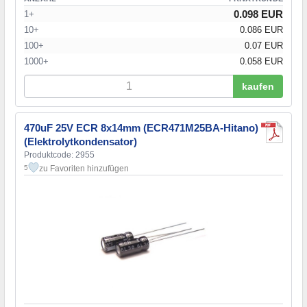
0.098 EUR
1+
10+
0.086 EUR
100+
0.07 EUR
1000+
0.058 EUR
kaufen
470uF 25V ECR 8x14mm (ECR471M25BA-Hitano)
(Elektrolytkondensator)
Produktcode: 2955
zu Favoriten hinzufügen
5