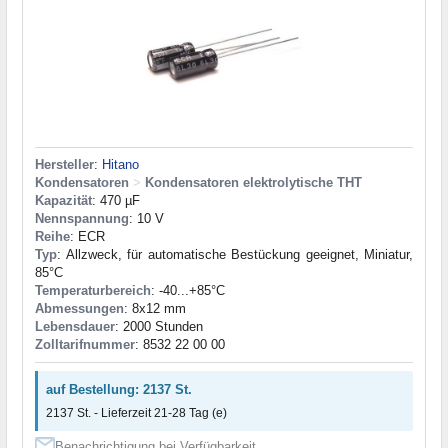
Hersteller
:
Hitano
Kondensatoren
>
Kondensatoren elektrolytische THT
Kapazität
: 470 µF
Nennspannung
: 10 V
Reihe
: ECR
Typ
: Allzweck, für automatische Bestückung geeignet, Miniatur,
85°C
Temperaturbereich
: -40...+85°C
Abmessungen
: 8x12 mm
Lebensdauer
: 2000 Stunden
Zolltarifnummer
: 8532 22 00 00
auf Bestellung: 2137 St.
2137 St. - Lieferzeit 21-28 Tag (e)
Benachrichtigung bei Verfügbarkeit