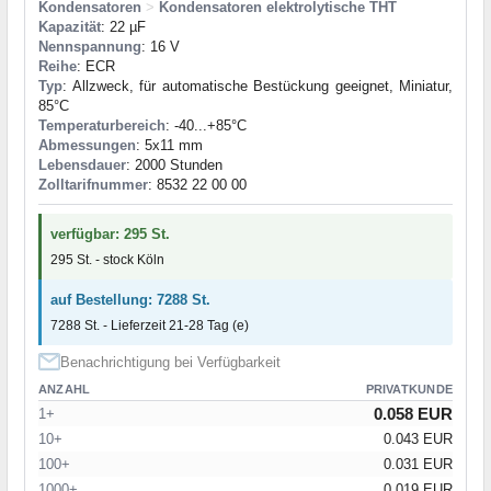
Kondensatoren
>
Kondensatoren elektrolytische THT
Kapazität
: 22 µF
Nennspannung
: 16 V
Reihe
: ECR
Typ
: Allzweck, für automatische Bestückung geeignet, Miniatur,
85°C
Temperaturbereich
: -40...+85°C
Abmessungen
: 5x11 mm
Lebensdauer
: 2000 Stunden
Zolltarifnummer
: 8532 22 00 00
verfügbar: 295 St.
295 St. - stock Köln
auf Bestellung: 7288 St.
7288 St. - Lieferzeit 21-28 Tag (e)
Benachrichtigung bei Verfügbarkeit
ANZAHL
PRIVATKUNDE
0.058 EUR
1+
10+
0.043 EUR
100+
0.031 EUR
1000+
0.019 EUR