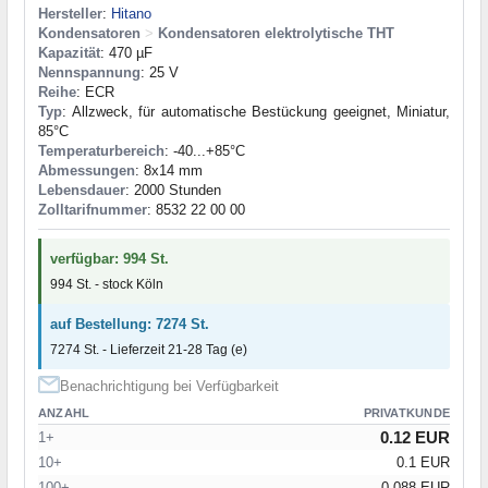
Hersteller
:
Hitano
Kondensatoren
>
Kondensatoren elektrolytische THT
Kapazität
: 470 µF
Nennspannung
: 25 V
Reihe
: ECR
Typ
: Allzweck, für automatische Bestückung geeignet, Miniatur,
85°C
Temperaturbereich
: -40...+85°C
Abmessungen
: 8x14 mm
Lebensdauer
: 2000 Stunden
Zolltarifnummer
: 8532 22 00 00
verfügbar: 994 St.
994 St. - stock Köln
auf Bestellung: 7274 St.
7274 St. - Lieferzeit 21-28 Tag (e)
Benachrichtigung bei Verfügbarkeit
ANZAHL
PRIVATKUNDE
0.12 EUR
1+
10+
0.1 EUR
100+
0.088 EUR