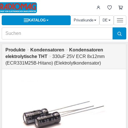
KATALOG
Privatkunde
DE
Togg
navi
Produkte
>
Kondensatoren
>
Kondensatoren
elektrolytische THT
>
330uF 25V ECR 8x12mm
(ECR331M25B-Hitano) (Elektrolytkondensator)