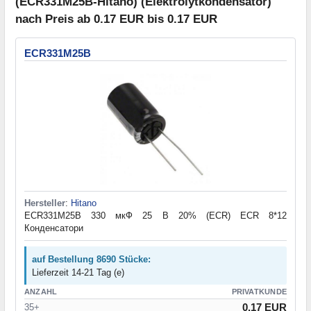
(ECR331M25B-Hitano) (Elektrolytkondensator)
nach Preis ab 0.17 EUR bis 0.17 EUR
ECR331M25B
Hersteller
:
Hitano
ECR331M25B 330 мкФ 25 В 20% (ECR) ECR 8*12
Конденсатори
auf Bestellung 8690 Stücke:
Lieferzeit 14-21 Tag (e)
ANZAHL
PRIVATKUNDE
0.17 EUR
35+