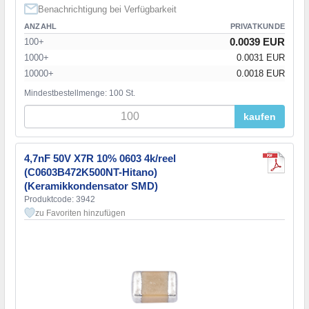
Benachrichtigung bei Verfügbarkeit
ANZAHL
PRIVATKUNDE
0.0039 EUR
100+
1000+
0.0031 EUR
10000+
0.0018 EUR
Mindestbestellmenge: 100 St.
kaufen
4,7nF 50V X7R 10% 0603 4k/reel
(C0603B472K500NT-Hitano)
(Keramikkondensator SMD)
Produktcode: 3942
zu Favoriten hinzufügen