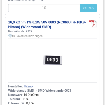
Mindestbestellmenge: 10 St.
kaufen
16,9 kOhm 1% 0,1W 50V 0603 (RC0603FR-16K9-
Hitano) (Widerstand SMD)
Produktcode: 9927
zu Favoriten hinzufügen
Hersteller
:
Hitano
Widerstande SMD
>
SMD-Widerstande 0603
Nennwert
: 16,9 kOhm
Toleranz
: ±1% F
P Nenn., W
: 0,1 W