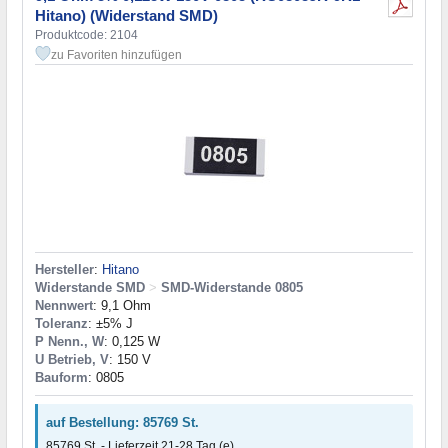
Hitano) (Widerstand SMD)
Produktcode: 2104
zu Favoriten hinzufügen
Hersteller
:
Hitano
Widerstande SMD
>
SMD-Widerstande 0805
Nennwert
: 9,1 Ohm
Toleranz
: ±5% J
P Nenn., W
: 0,125 W
U Betrieb, V
: 150 V
Bauform
: 0805
auf Bestellung: 85769 St.
85769 St. - Lieferzeit 21-28 Tag (e)