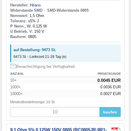
Hersteller
:
Hitano
Widerstande SMD
>
SMD-Widerstande 0805
Nennwert
: 1,5 Ohm
Toleranz
: ±5% J
P Nenn., W
: 0,125 W
U Betrieb, V
: 150 V
Bauform
: 0805
auf Bestellung: 9473 St.
9473 St. - Lieferzeit 21-28 Tag (e)
Benachrichtigung bei Verfügbarkeit
ANZAHL
PRIVATKUNDE
0.0045 EUR
10+
1000+
0.0036 EUR
10000+
0.0027 EUR
Mindestbestellmenge: 10 St.
kaufen
9,1 Ohm 5% 0,125W 150V 0805 (RC0805JR-9R1-