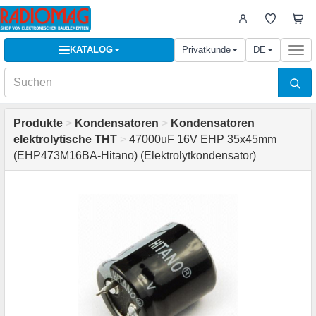
KATALOG
Privatkunde
DE
Togg
navi
Produkte
>
Kondensatoren
>
Kondensatoren
elektrolytische THT
>
47000uF 16V EHP 35x45mm
(EHP473M16BA-Hitano) (Elektrolytkondensator)