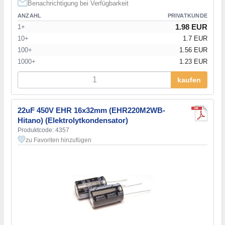
Benachrichtigung bei Verfügbarkeit
ANZAHL
PRIVATKUNDE
1.98 EUR
1+
10+
1.7 EUR
100+
1.56 EUR
1000+
1.23 EUR
kaufen
22uF 450V EHR 16x32mm (EHR220M2WB-
Hitano) (Elektrolytkondensator)
Produktcode: 4357
zu Favoriten hinzufügen