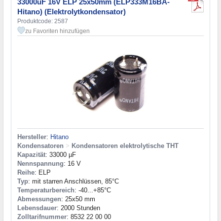
33000uF 16V ELP 25x50mm (ELP333M16BA-
Hitano) (Elektrolytkondensator)
Produktcode: 2587
zu Favoriten hinzufügen
Hersteller
:
Hitano
Kondensatoren
>
Kondensatoren elektrolytische THT
Kapazität
: 33000 µF
Nennspannung
: 16 V
Reihe
: ELP
Typ
: mit starren Anschlüssen, 85°C
Temperaturbereich
: -40...+85°C
Abmessungen
: 25x50 mm
Lebensdauer
: 2000 Stunden
Zolltarifnummer
: 8532 22 00 00