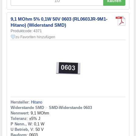
kaufen
9,1 MOhm 5% 0,1W 50V 0603 (RL0603JR-9M1-
Hitano) (Widerstand SMD)
Produktcode: 4371
zu Favoriten hinzufügen
Hersteller
:
Hitano
Widerstande SMD
>
SMD-Widerstande 0603
Nennwert
: 9,1 MOhm
Toleranz
: ±5% J
P Nenn., W
: 0,1 W
U Betrieb, V
: 50 V
Bauform
: 0603