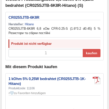
bedrahtet (CR025SJTB-6K8R-Hitano) (S)
CR025SJTB-6K8R
Hersteller
:
Hitano
CR025SJTB-6K8R 6,8 кОм CFR-0.25-S (1.6*3.2 d0.45) 5 %
Резистори та cбірки постійні
Produkt ist nicht verfügbar
kaufen
Mit diesem Produkt kaufen
1 kOhm 5% 0,25W bedrahtet (CR025SJTB-1K-
Hitano)
Produktcode: 11106
zu Favoriten hinzufügen
2