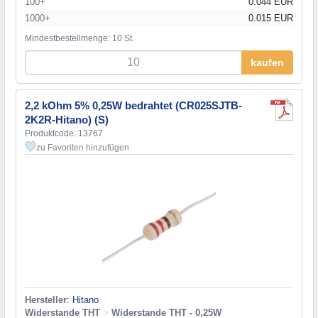
100+
0.044 EUR
1000+
0.015 EUR
Mindestbestellmenge: 10 St.
kaufen
2,2 kOhm 5% 0,25W bedrahtet (CR025SJTB-
2K2R-Hitano) (S)
Produktcode: 13767
zu Favoriten hinzufügen
Hersteller
:
Hitano
Widerstande THT
>
Widerstande THT - 0,25W