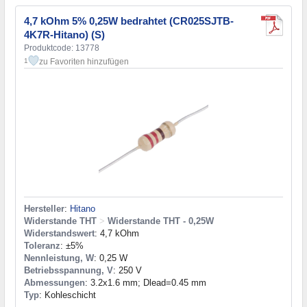
4,7 kOhm 5% 0,25W bedrahtet (CR025SJTB-
4K7R-Hitano) (S)
Produktcode: 13778
zu Favoriten hinzufügen
1
Hersteller
:
Hitano
Widerstande THT
>
Widerstande THT - 0,25W
Widerstandswert
: 4,7 kOhm
Toleranz
: ±5%
Nennleistung, W
: 0,25 W
Betriebsspannung, V
: 250 V
Abmessungen
: 3.2x1.6 mm; Dlead=0.45 mm
Typ
: Kohleschicht