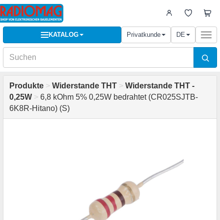
KATALOG
Privatkunde
DE
Togg
navi
Produkte
>
Widerstande THT
>
Widerstande THT -
0,25W
>
6,8 kOhm 5% 0,25W bedrahtet (CR025SJTB-
6K8R-Hitano) (S)