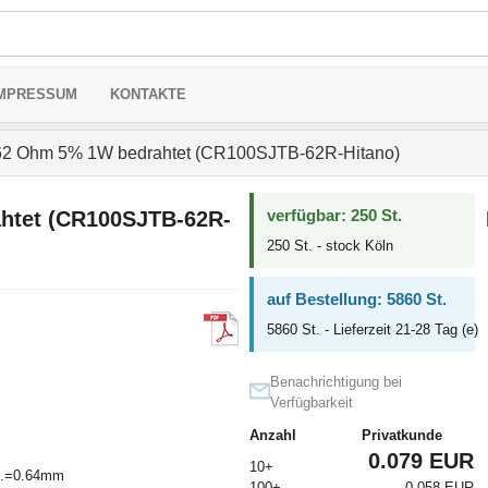
MPRESSUM
KONTAKTE
2 Ohm 5% 1W bedrahtet (CR100SJTB-62R-Hitano)
verfügbar: 250 St.
htet (CR100SJTB-62R-
250 St. - stock Köln
auf Bestellung: 5860 St.
5860 St. - Lieferzeit 21-28 Tag (e)
Benachrichtigung bei
Verfügbarkeit
Anzahl
Privatkunde
0.079 EUR
10+
l.=0.64mm
100+
0.058 EUR