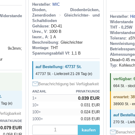
Hersteller
:
MIC
Dioden, Diodenbrücken,
Zenerdioden
>
Gleichrichter- und
Widerstande
Hersteller
:
Hi
Schaltdioden
Widerstand
Gehäuse
: DO-41
THT - 0,25W
Urev., V
: 1000 В
Widerstandsw
Iausr., A
: 1 А
Toleranz
: ±5
Beschreibung
: Gleichrichter
Nennleistung
Montage
: THT
x3mm;
Betriebsspan
Spannungsabfall Vf
: 1,1 В
Abmessunge
ur
Dlead=0.45 
Typ
: Kohlesch
auf Bestellung: 47737 St.
47737 St. - Lieferzeit 21-28 Tag (e)
verfügbar: 
Benachrichtigung bei Verfügbarkeit
664 St. - sto
ANZAHL
PRIVATKUNDE
.
erwartet: 38
0.039 EUR
1+
 Tag (e)
38900 St. - e
10+
0.031 EUR
100+
0.024 EUR
erfügbarkeit
auf Bestell
1000+
0.018 EUR
PRIVATKUNDE
270 St. - Lief
0.079 EUR
kaufen
Benachrich
0.058 EUR