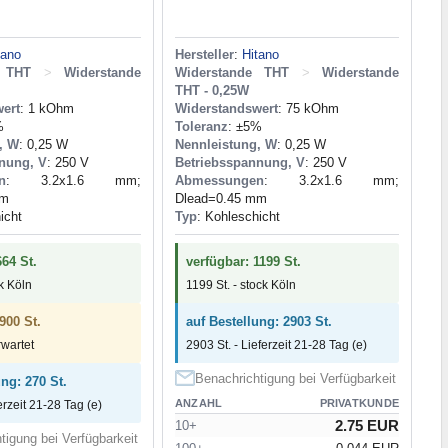
tano
Hersteller
:
Hitano
e THT
>
Widerstande
Widerstande THT
>
Widerstande
THT - 0,25W
ert
: 1 kOhm
Widerstandswert
: 75 kOhm
%
Toleranz
: ±5%
, W
: 0,25 W
Nennleistung, W
: 0,25 W
nung, V
: 250 V
Betriebsspannung, V
: 250 V
n
: 3.2x1.6 mm;
Abmessungen
: 3.2x1.6 mm;
mm
Dlead=0.45 mm
icht
Typ
: Kohleschicht
664 St.
verfügbar: 1199 St.
ck Köln
1199 St. - stock Köln
900 St.
auf Bestellung: 2903 St.
rwartet
2903 St. - Lieferzeit 21-28 Tag (e)
Benachrichtigung bei Verfügbarkeit
ung: 270 St.
ANZAHL
PRIVATKUNDE
erzeit 21-28 Tag (e)
2.75 EUR
10+
tigung bei Verfügbarkeit