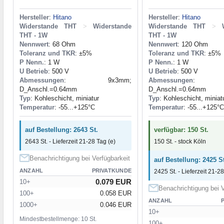
Hersteller
:
Hitano
Hersteller
:
Hitano
Widerstande THT
>
Widerstande
Widerstande THT
>
THT - 1W
THT - 1W
Nennwert
: 68 Ohm
Nennwert
: 120 Ohm
Toleranz und TKR
: ±5%
Toleranz und TKR
: ±5%
P Nenn.
: 1 W
P Nenn.
: 1 W
U Betrieb
: 500 V
U Betrieb
: 500 V
Abmessungen
: 9x3mm;
Abmessungen
: 9
D_Anschl.=0.64mm
D_Anschl.=0.64mm
Typ
: Kohleschicht, miniatur
Typ
: Kohleschicht, miniat
Temperatur
: -55...+125°C
Temperatur
: -55...+125°C
auf Bestellung: 2643 St.
verfügbar: 150 St.
2643 St. - Lieferzeit 21-28 Tag (e)
150 St. - stock Köln
Benachrichtigung bei Verfügbarkeit
auf Bestellung: 2425 St
ANZAHL
PRIVATKUNDE
2425 St. - Lieferzeit 21-28
0.079 EUR
10+
Benachrichtigung bei V
100+
0.058 EUR
ANZAHL
1000+
0.046 EUR
10+
Mindestbestellmenge: 10 St.
100+