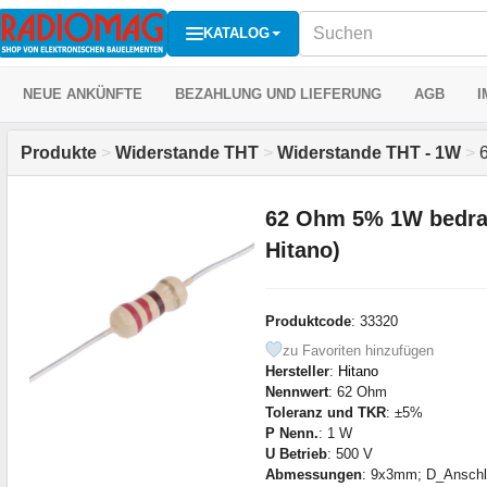
KATALOG
NEUE ANKÜNFTE
BEZAHLUNG UND LIEFERUNG
AGB
I
Produkte
>
Widerstande THT
>
Widerstande THT - 1W
>
6
62 Ohm 5% 1W bedra
Hitano)
Produktcode
: 33320
zu Favoriten hinzufügen
Hersteller
:
Hitano
Nennwert
: 62 Ohm
Toleranz und TKR
: ±5%
P Nenn.
: 1 W
U Betrieb
: 500 V
Abmessungen
: 9x3mm; D_Ansch