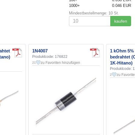
1000+
0.046 EUR
Mindestbestellmenge: 10 St.
kaufen
ahtet
1N4007
1 kOhm 5%
tano)
bedrahtet 
Produktcode: 176822
1K-Hitano)
zu Favoriten hinzufügen
21
Produktcode: 
zu Favorit
2