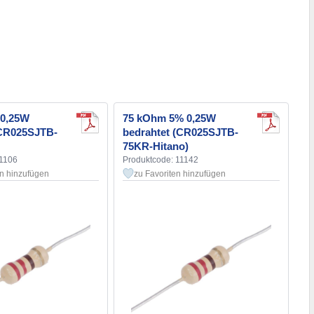
 0,25W
75 kOhm 5% 0,25W
(CR025SJTB-
bedrahtet (CR025SJTB-
75KR-Hitano)
11106
Produktcode: 11142
en hinzufügen
zu Favoriten hinzufügen