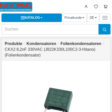
KATALOG
Privatkunde
DE
Togg
navi
Produkte
>
Kondensatoren
>
Folienkondensatoren
>
CKX2 8,2nF 330VAC (J822K330L100C2-3-Hitano)
(Folienkondensator)