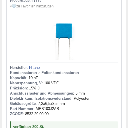
Produktcode: 41885
zu Favoriten hinzufügen
3
Hersteller
:
Hitano
Kondensatoren
>
Folienkondensatoren
Kapazität
: 10 nF
Nennspannung, V
: 100 VDC
Präzision
: ±5% J
Anschlussraster und Abmessungen
: 5 mm
Dielektrikum, Isolationswiderstand
: Polyester
Gehäusegröße
: 7,2x6,5x2,5 mm
Part Nummer
: MEB103J2AB
ZCODE
: 8532 29 00 00
verfügbar: 200 St.