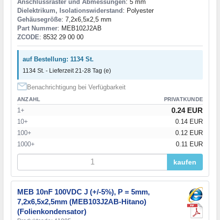
Anschlussraster und Abmessungen
: 5 mm
Dielektrikum, Isolationswiderstand
: Polyester
Gehäusegröße
: 7,2x6,5x2,5 mm
Part Nummer
: MEB102J2AB
ZCODE
: 8532 29 00 00
auf Bestellung: 1134 St.
1134 St. - Lieferzeit 21-28 Tag (e)
Benachrichtigung bei Verfügbarkeit
ANZAHL
PRIVATKUNDE
0.24 EUR
1+
10+
0.14 EUR
100+
0.12 EUR
1000+
0.11 EUR
kaufen
MEB 10nF 100VDC J (+/-5%), P = 5mm,
7,2x6,5x2,5mm (MEB103J2AB-Hitano)
(Folienkondensator)