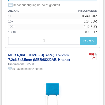
Benachrichtigung bei Verfügbarkeit
ANZAHL
PRIVATKUNDE
0.24 EUR
1+
10+
0.14 EUR
100+
0.12 EUR
1000+
0.1 EUR
kaufen
MEB 6,8nF 100VDC J(+/-5%), P=5mm,
7,2x6,5x2,5mm (MEB682J2AB-Hitano)
Produktcode: 60588
zu Favoriten hinzufügen