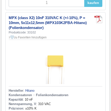
kaufen
MPX (class X2) 10nF 310VAC K (+/-10%), P =
10mm, 5x11x12,5mm (MPX103K2FBA-Hitano)
(Folienkondensator)
Produktcode: 33102
zu Favoriten hinzufügen
1
Hersteller
:
Hitano
Kondensatoren
>
Folienkondensatoren
Kapazität
: 10 nF
Nennspannung, V
: 310 VAC
Präzision
: ±10% K