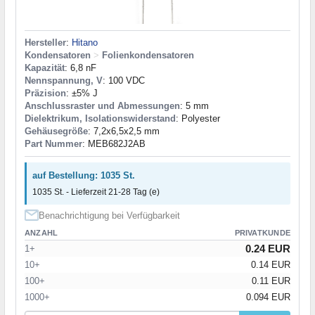
Hersteller
:
Hitano
Kondensatoren
>
Folienkondensatoren
Kapazität
: 6,8 nF
Nennspannung, V
: 100 VDC
Präzision
: ±5% J
Anschlussraster und Abmessungen
: 5 mm
Dielektrikum, Isolationswiderstand
: Polyester
Gehäusegröße
: 7,2x6,5x2,5 mm
Part Nummer
: MEB682J2AB
auf Bestellung: 1035 St.
1035 St. - Lieferzeit 21-28 Tag (e)
Benachrichtigung bei Verfügbarkeit
ANZAHL
PRIVATKUNDE
0.24 EUR
1+
10+
0.14 EUR
100+
0.11 EUR
1000+
0.094 EUR