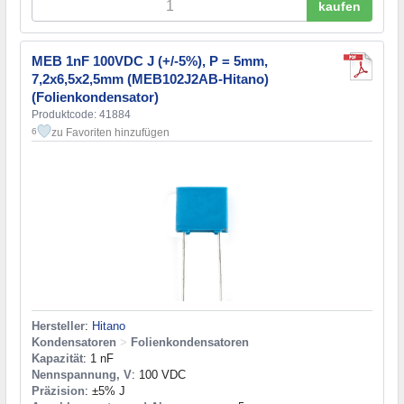
kaufen
MEB 1nF 100VDC J (+/-5%), P = 5mm,
7,2x6,5x2,5mm (MEB102J2AB-Hitano)
(Folienkondensator)
Produktcode: 41884
zu Favoriten hinzufügen
6
Hersteller
:
Hitano
Kondensatoren
>
Folienkondensatoren
Kapazität
: 1 nF
Nennspannung, V
: 100 VDC
Präzision
: ±5% J