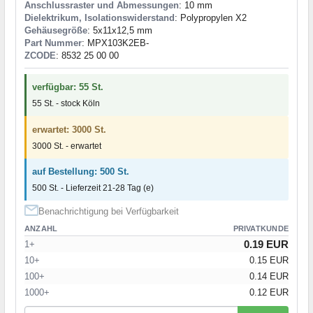
Anschlussraster und Abmessungen
: 10 mm
Dielektrikum, Isolationswiderstand
: Polypropylen X2
Gehäusegröße
: 5x11x12,5 mm
Part Nummer
: MPX103K2EB-
ZCODE
: 8532 25 00 00
verfügbar: 55 St.
55 St. - stock Köln
erwartet: 3000 St.
3000 St. - erwartet
auf Bestellung: 500 St.
500 St. - Lieferzeit 21-28 Tag (e)
Benachrichtigung bei Verfügbarkeit
ANZAHL
PRIVATKUNDE
0.19 EUR
1+
10+
0.15 EUR
100+
0.14 EUR
1000+
0.12 EUR