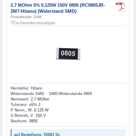
2,7 MOhm 5% 0,125W 150V 0805 (RC0805JR-
2M7-Hitano) (Widerstand SMD)
Produktcode: 2096
zu Favoriten hinzufügen
Hersteller
:
Hitano
Widerstande SMD
>
SMD-Widerstande 0805
Nennwert
: 2,7 MOhm
Toleranz
: ±5% J
P Nenn., W
: 0,125 W
U Betrieb, V
: 150 V
Bauform
: 0805
auf Bestellung: 76583 St.