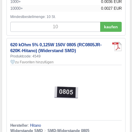
1000+
0.0036 EUR
10000+
0.0027 EUR
Mindestbestellmenge: 10 St.
kaufen
620 kOhm 5% 0,125W 150V 0805 (RC0805JR-
620K-Hitano) (Widerstand SMD)
Produktcode: 4549
zu Favoriten hinzufügen
Hersteller
:
Hitano
Widerstande SMD
>
SMD-Widerstande 0805