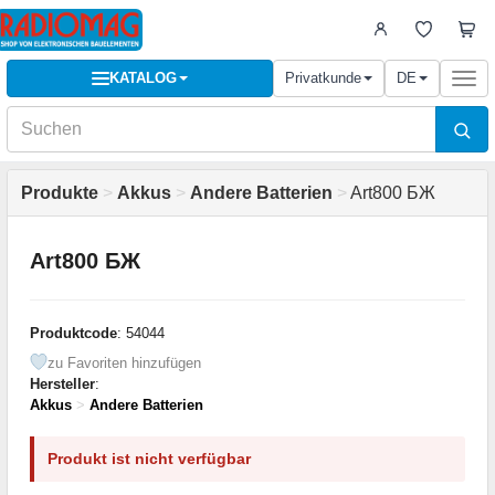
KATALOG
Privatkunde
DE
Togg
navi
Produkte
>
Akkus
>
Andere Batterien
>
Art800 БЖ
Art800 БЖ
Produktcode
: 54044
zu Favoriten hinzufügen
Hersteller
:
Akkus
>
Andere Batterien
Produkt ist nicht verfügbar