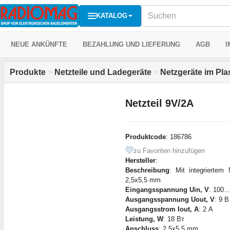
KATALOG
NEUE ANKÜNFTE
BEZAHLUNG UND LIEFERUNG
AGB
I
Produkte
>
Netzteile und Ladegeräte
>
Netzgeräte im Pla
Netzteil 9V/2A
Produktcode
: 186786
zu Favoriten hinzufügen
Hersteller
:
Beschreibung
: Mit integriertem
2,5x5,5 mm
Eingangsspannung Uin, V
: 100.
Ausgangsspannung Uout, V
: 9 В
Ausgangsstrom Iout, A
: 2 А
Leistung, W
: 18 Вт
Anschluss
: 2.5x5.5 mm