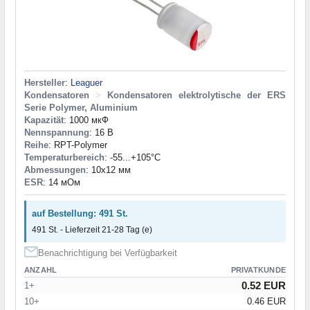
Hersteller
:
Leaguer
Kondensatoren
>
Kondensatoren elektrolytische der ERS
Serie Polymer, Aluminium
Kapazität
: 1000 мкФ
Nennspannung
: 16 В
Reihe
: RPT-Polymer
Temperaturbereich
: -55...+105°С
Abmessungen
: 10x12 мм
ESR
: 14 мОм
auf Bestellung: 491 St.
491 St. - Lieferzeit 21-28 Tag (e)
Benachrichtigung bei Verfügbarkeit
ANZAHL
PRIVATKUNDE
0.52 EUR
1+
10+
0.46 EUR