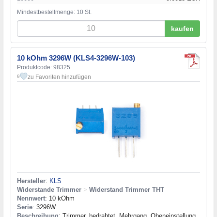
Mindestbestellmenge: 10 St.
kaufen
10 kOhm 3296W (KLS4-3296W-103)
Produktcode: 98325
zu Favoriten hinzufügen
9
Hersteller
:
KLS
Widerstande Trimmer
>
Widerstand Trimmer THT
Nennwert
: 10 kOhm
Serie
: 3296W
Beschreibung
: Trimmer, bedrahtet, Mehrgang, Obeneinstellung