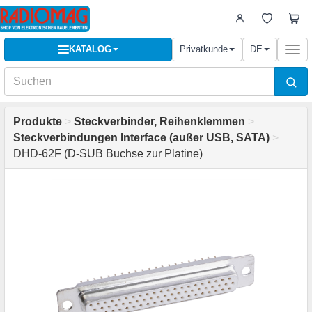
KATALOG
Privatkunde
DE
Togg
navi
Produkte
>
Steckverbinder, Reihenklemmen
>
Steckverbindungen Interface (außer USB, SATA)
>
DHD-62F (D-SUB Buchse zur Platine)