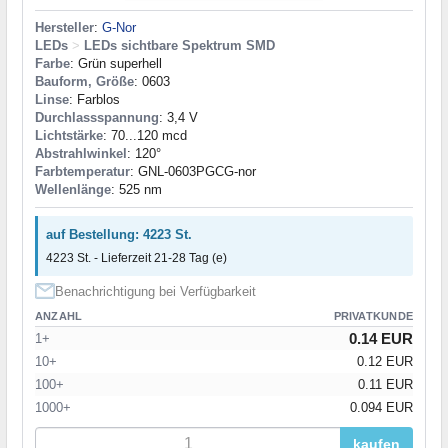
Hersteller
:
G-Nor
LEDs
>
LEDs sichtbare Spektrum SMD
Farbe
: Grün superhell
Bauform, Größe
: 0603
Linse
: Farblos
Durchlassspannung
: 3,4 V
Lichtstärke
: 70...120 mcd
Abstrahlwinkel
: 120°
Farbtemperatur
: GNL-0603PGCG-nor
Wellenlänge
: 525 nm
auf Bestellung: 4223 St.
4223 St. - Lieferzeit 21-28 Tag (e)
Benachrichtigung bei Verfügbarkeit
ANZAHL
PRIVATKUNDE
0.14 EUR
1+
10+
0.12 EUR
100+
0.11 EUR
1000+
0.094 EUR
kaufen