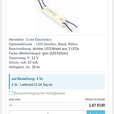
Hersteller
:
G-nor Electronics
Optoelektronik
>
LED-Streifen, Band, Röhre
Beschreibung
: dichtes LED-Modul aus 3 LEDs
Farbe (Wellenlänge)
: grün (520-525nm)
Spannung, V
: 12 V
Strom, mA
: 67 mA
Helligkeit, lm
: 18 lm
auf Bestellung: 4 St.
4 St. - Lieferzeit 21-28 Tag (e)
Benachrichtigung bei Verfügbarkeit
ANZAHL
PRIVATKUNDE
1.67 EUR
1+