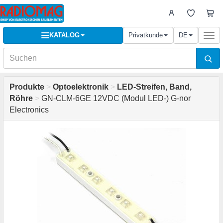
KATALOG
Privatkunde
DE
Togg
navi
Produkte
>
Optoelektronik
>
LED-Streifen, Band,
Röhre
>
GN-CLM-6GE 12VDC (Modul LED-) G-nor
Electronics