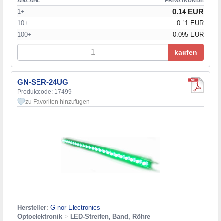
ANZAHL
PRIVATKUNDE
0.14 EUR
1+
10+
0.11 EUR
100+
0.095 EUR
kaufen
GN-SER-24UG
Produktcode: 17499
zu Favoriten hinzufügen
Hersteller
:
G-nor Electronics
Optoelektronik
>
LED-Streifen, Band, Röhre