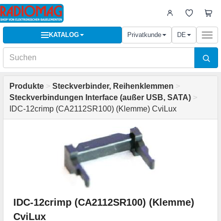
KATALOG
Privatkunde
DE
Togg
navi
Produkte
>
Steckverbinder, Reihenklemmen
>
Steckverbindungen Interface (außer USB, SATA)
>
IDC-12crimp (CA2112SR100) (Klemme) CviLux
IDC-12crimp (CA2112SR100) (Klemme)
CviLux