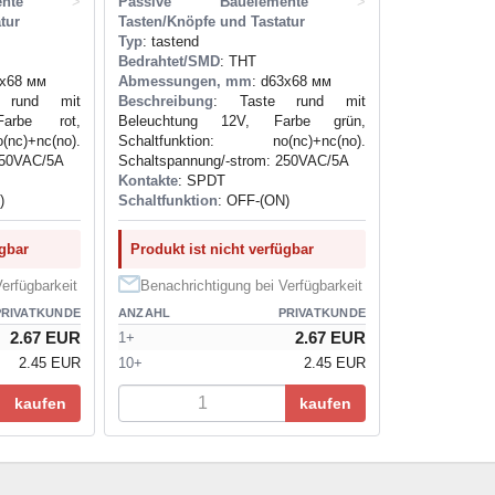
nte
>
Passive Bauelemente
>
tur
Tasten/Knöpfe und Tastatur
Typ
: tastend
Bedrahtet/SMD
: THT
3x68 мм
Abmessungen, mm
: d63x68 мм
 rund mit
Beschreibung
: Taste rund mit
arbe rot,
Beleuchtung 12V, Farbe grün,
c)+nc(no).
Schaltfunktion: no(nc)+nc(no).
250VAC/5A
Schaltspannung/-strom: 250VAC/5A
Kontakte
: SPDT
)
Schaltfunktion
: OFF-(ON)
ügbar
Produkt ist nicht verfügbar
erfügbarkeit
Benachrichtigung bei Verfügbarkeit
PRIVATKUNDE
ANZAHL
PRIVATKUNDE
2.67 EUR
2.67 EUR
1+
2.45 EUR
10+
2.45 EUR
kaufen
kaufen