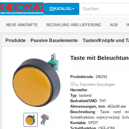
KATALOG
NEUE ANKÜNFTE
BEZAHLUNG UND LIEFERUNG
AGB
I
Produkte
>
Passive Bauelemente
>
Tasten/Knöpfe und T
Taste mit Beleuchtu
Produktcode
: 186291
zu Favoriten hinzufügen
Hersteller
:
Typ
: tastend
Bedrahtet/SMD
: THT
Abmessungen, mm
: d63x68 мм
Beschreibung
: Taste rund mi
Schaltfunktion: no(nc)+nc(no). Sc
Kontakte
: SPDT
Schaltfunktion
: OFF-(ON)