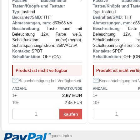
Passive Bauelemente
>
Passive Baueleme
Tasten/Knöpfe und Tastatur
Tasten/Knöpfe und Tasta
Typ
: tastend
Typ
: tastend
Bedrahtet/SMD
: THT
Bedrahtet/SMD
: THT
Abmessungen, mm
: d63x68 мм
Abmessungen, mm
: d6
Beschreibung
: Taste rund mit
Beschreibung
: Taste
Beleuchtung 12V, Farbe weiß,
Beleuchtung 12V, F
Schaltfunktion: no(nc)+nc(no).
Schaltfunktion: no(n
Schaltspannung/-strom: 250VAC/5A
Schaltspannung/-strom: 
Kontakte
: SPDT
Kontakte
: SPDT
Schaltfunktion
: OFF-(ON)
Schaltfunktion
: OFF-(ON
Produkt ist nicht verfügbar
Produkt ist nicht verf
Benachrichtigung bei Verfügbarkeit
Benachrichtigung bei V
ANZAHL
PRIVATKUNDE
ANZAHL
2.67 EUR
1+
1+
10+
2.45 EUR
10+
kaufen
goods index