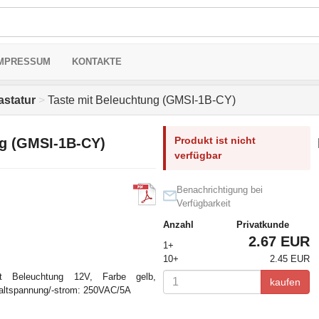
MPRESSUM
KONTAKTE
astatur
>
Taste mit Beleuchtung (GMSI-1B-CY)
Produkt ist nicht
ng (GMSI-1B-CY)
verfügbar
Benachrichtigung bei
Verfügbarkeit
Anzahl
Privatkunde
2.67 EUR
1+
10+
2.45 EUR
t Beleuchtung 12V, Farbe gelb,
kaufen
haltspannung/-strom: 250VAC/5A