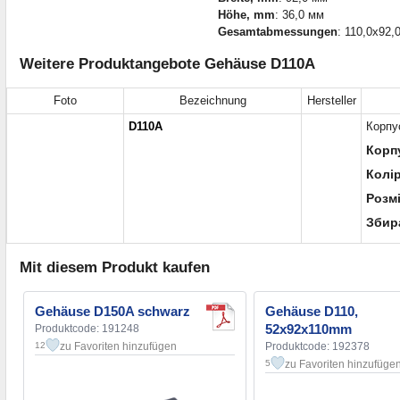
Höhe, mm
: 36,0 мм
Gesamtabmessungen
: 110,0x92,
Weitere Produktangebote Gehäuse D110A
Foto
Bezeichnung
Hersteller
D110A
Корпу
Корп
Колір
Розм
Збир
Mit diesem Produkt kaufen
Gehäuse D150A schwarz
Gehäuse D110,
52x92x110mm
Produktcode: 191248
zu Favoriten hinzufügen
Produktcode: 192378
12
zu Favoriten hinzufüge
5