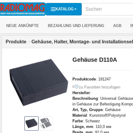
KATALOG
NEUE ANKÜNFTE
BEZAHLUNG UND LIEFERUNG
AGB
I
Produkte
>
Gehäuse, Halter, Montage- und Installations
Gehäuse D110A
Produktcode
: 191247
zu Favoriten hinzufügen
6
Hersteller
:
Beschreibung
: Universal Gehäuse
in Gehäuse zur Befestigung Kompo
Art, Typ, Gruppe
: Gehäuse
Material
: Kunststoff/Polystyrol
Farbe
: Schwarz
Länge, mm
: 110,0 мм
Breite, mm
: 92,0 мм