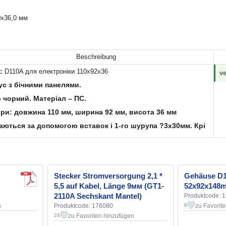
0x36,0 мм
Beschreibung
с D110A для електроніки 110х92х36
ve
ус з бічними панелями.
 чорний. Матеріал – ПС.
іри: довжина 110 мм, ширина 92 мм, висота 36 мм
аються за допомогою вставок і 1-го шурупа ?3х30мм. Крі
Stecker Stromversorgung 2,1 *
Gehäuse D1
5,5 auf Kabel, Länge 9мм (GT1-
52x92x148
2110A Sechskant Mantel)
Produktcode: 
n
Produktcode: 176080
zu Favorit
8
zu Favoriten hinzufügen
24