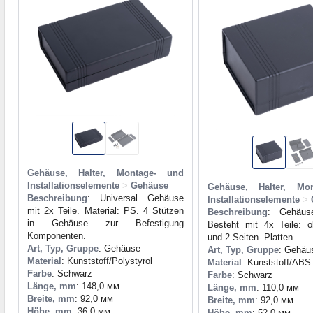
Gehäuse, Halter, Montage- und
Installationselemente
>
Gehäuse
Gehäuse, Halter, Mo
Beschreibung
: Universal Gehäuse
Installationselemente
>
mit 2x Teile. Material: PS. 4 Stützen
Beschreibung
: Gehäuse
in Gehäuse zur Befestigung
Besteht mit 4x Teile: o
Komponenten.
und 2 Seiten- Platten.
Art, Typ, Gruppe
: Gehäuse
Art, Typ, Gruppe
: Gehäu
Material
: Kunststoff/Polystyrol
Material
: Kunststoff/ABS
Farbe
: Schwarz
Farbe
: Schwarz
Länge, mm
: 148,0 мм
Länge, mm
: 110,0 мм
Breite, mm
: 92,0 мм
Breite, mm
: 92,0 мм
Höhe, mm
: 36,0 мм
Höhe, mm
: 52,0 мм