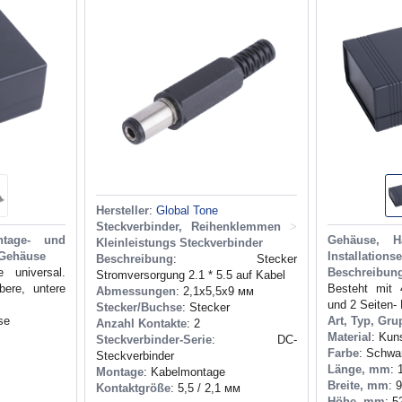
Hersteller
:
Global Tone
Steckverbinder, Reihenklemmen
>
ntage- und
Gehäuse, H
Kleinleistungs Steckverbinder
Gehäuse
Installations
Beschreibung
: Stecker
 universal.
Beschreibun
Stromversorgung 2.1 * 5.5 auf Kabel
bere, untere
Besteht mit 
Abmessungen
: 2,1x5,5x9 мм
und 2 Seiten- 
Stecker/Buchse
: Stecker
se
Art, Typ, Gru
Anzahl Kontakte
: 2
Material
: Kun
Steckverbinder-Serie
: DC-
Farbe
: Schwa
Steckverbinder
Länge, mm
: 
Montage
: Kabelmontage
Breite, mm
: 
Kontaktgröße
: 5,5 / 2,1 мм
Höhe, mm
: 5