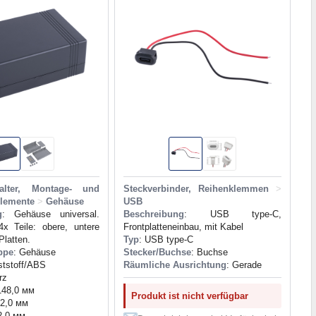
alter, Montage- und
Steckverbinder, Reihenklemmen
>
elemente
>
Gehäuse
USB
g
: Gehäuse universal.
Beschreibung
: USB type-C,
4x Teile: obere, untere
Frontplatteneinbau, mit Kabel
Platten.
Typ
: USB type-C
ppe
: Gehäuse
Stecker/Buchse
: Buchse
ststoff/ABS
Räumliche Ausrichtung
: Gerade
rz
148,0 мм
Produkt ist nicht verfügbar
92,0 мм
2,0 мм