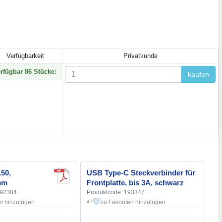
Verfügbarkeit
Privatkunde
rfügbar 86 Stücke:
kaufen
50,
USB Type-C Steckverbinder für
mm
Frontplatte, bis 3A, schwarz
192384
Produktcode: 193347
en hinzufügen
zu Favoriten hinzufügen
47