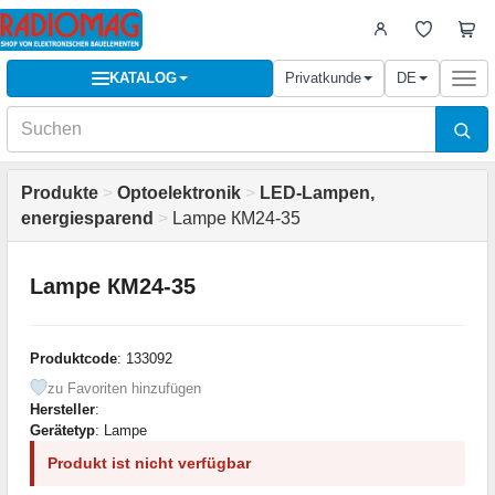
KATALOG
Privatkunde
DE
Togg
navi
Produkte
>
Optoelektronik
>
LED-Lampen,
energiesparend
>
Lampe КМ24-35
Lampe КМ24-35
Produktcode
: 133092
zu Favoriten hinzufügen
Hersteller
:
Gerätetyp
: Lampe
Produkt ist nicht verfügbar