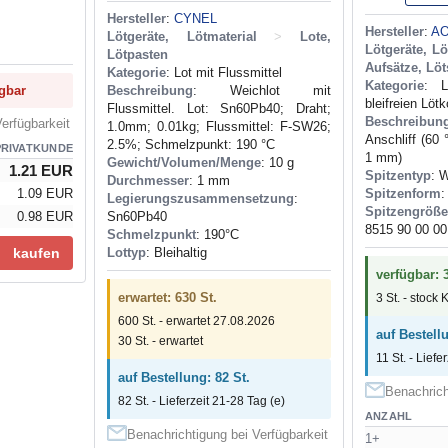
Hersteller
:
CYNEL
Hersteller
:
A
Lötgeräte, Lötmaterial
>
Lote,
Lötgeräte, Lö
Lötpasten
Aufsätze, Löt
Kategorie
: Lot mit Flussmittel
Kategorie
: L
ügbar
Beschreibung
: Weichlot mit
bleifreien Löt
Flussmittel. Lot: Sn60Pb40; Draht;
Beschreibun
erfügbarkeit
1.0mm; 0.01kg; Flussmittel: F-SW26;
Anschliff (60 
2.5%; Schmelzpunkt: 190 °C
PRIVATKUNDE
1 mm)
Gewicht/Volumen/Menge
: 10 g
1.21 EUR
Spitzentyp
: 
Durchmesser
: 1 mm
1.09 EUR
Spitzenform
:
Legierungszusammensetzung
:
Spitzengröße
0.98 EUR
Sn60Pb40
8515 90 00 00
Schmelzpunkt
: 190°С
kaufen
Lottyp
: Bleihaltig
verfügbar: 3
erwartet: 630 St.
3 St. - stock 
600 St. - erwartet 27.08.2026
auf Bestellu
30 St. - erwartet
11 St. - Liefe
auf Bestellung: 82 St.
Benachrich
82 St. - Lieferzeit 21-28 Tag (e)
ANZAHL
Benachrichtigung bei Verfügbarkeit
1+