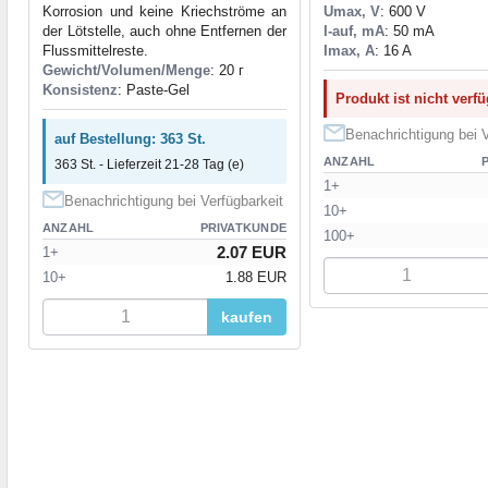
Korrosion und keine Kriechströme an
Umax, V
: 600 V
der Lötstelle, auch ohne Entfernen der
I-auf, mA
: 50 mA
Flussmittelreste.
Imax, A
: 16 A
Gewicht/Volumen/Menge
: 20 г
Konsistenz
: Paste-Gel
Produkt ist nicht verf
Benachrichtigung bei V
auf Bestellung: 363 St.
ANZAHL
363 St. - Lieferzeit 21-28 Tag (e)
1+
Benachrichtigung bei Verfügbarkeit
10+
ANZAHL
PRIVATKUNDE
100+
2.07 EUR
1+
10+
1.88 EUR
kaufen