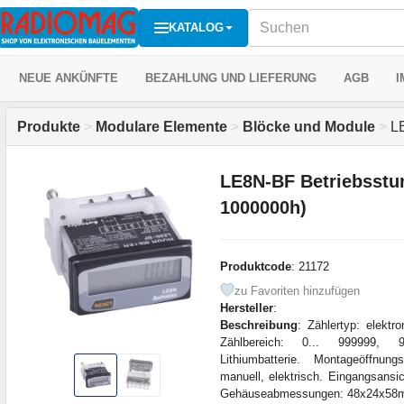
KATALOG
NEUE ANKÜNFTE
BEZAHLUNG UND LIEFERUNG
AGB
I
Produkte
>
Modulare Elemente
>
Blöcke und Module
>
LE
LE8N-BF Betriebsstun
1000000h)
Produktcode
: 21172
zu Favoriten hinzufügen
Hersteller
:
Beschreibung
: Zählertyp: elektr
Zählbereich: 0... 999999, 9
Lithiumbatterie. Montageöffnu
manuell, elektrisch. Eingangsans
Gehäuseabmessungen: 48x24x5