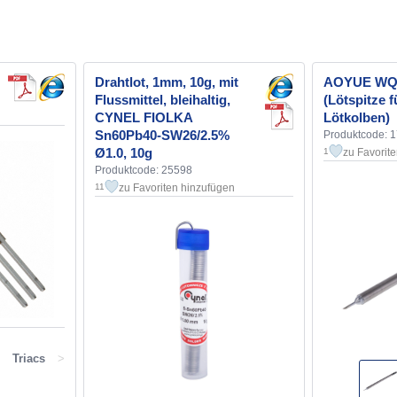
Drahtlot, 1mm, 10g, mit
AOYUE WQ-
Flussmittel, bleihaltig,
(Lötspitze f
CYNEL FIOLKA
Lötkolben)
Sn60Pb40-SW26/2.5%
Produktcode: 
Ø1.0, 10g
zu Favorit
1
Produktcode: 25598
zu Favoriten hinzufügen
11
, Triacs
>