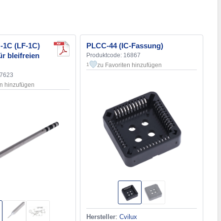
1C (LF-1C)
PLCC-44 (IC-Fassung)
ür bleifreien
Produktcode: 16867
zu Favoriten hinzufügen
1
17623
en hinzufügen
Hersteller
:
Cvilux