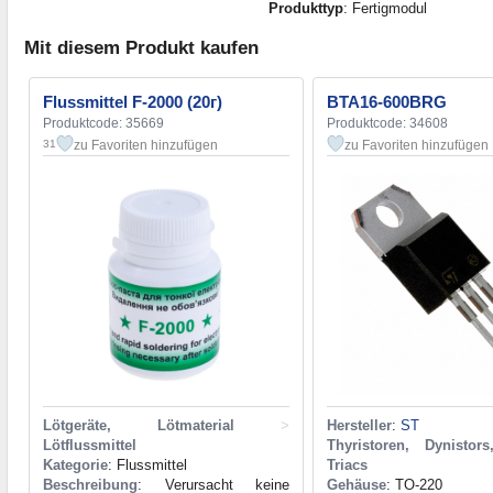
Produkttyp
: Fertigmodul
Mit diesem Produkt kaufen
Flussmittel F-2000 (20г)
BTA16-600BRG
Produktcode: 35669
Produktcode: 34608
zu Favoriten hinzufügen
zu Favoriten hinzufügen
31
Lötgeräte, Lötmaterial
>
Hersteller
:
ST
Lötflussmittel
Thyristoren, Dynistors
Kategorie
: Flussmittel
Triacs
Beschreibung
: Verursacht keine
Gehäuse
: TO-220