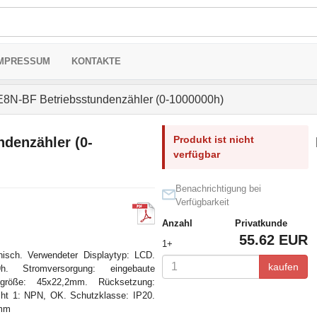
MPRESSUM
KONTAKTE
8N-BF Betriebsstundenzähler (0-1000000h)
Produkt ist nicht
denzähler (0-
verfügbar
Benachrichtigung bei
Verfügbarkeit
Anzahl
Privatkunde
55.62 EUR
1+
onisch. Verwendeter Displaytyp: LCD.
kaufen
h. Stromversorgung: eingebaute
ngsgröße: 45x22,2mm. Rücksetzung:
icht 1: NPN, OK. Schutzklasse: IP20.
8mm