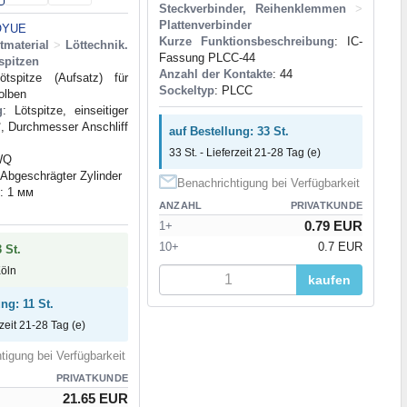
Steckverbinder, Reihenklemmen
>
Plattenverbinder
OYUE
Kurze Funktionsbeschreibung
: IC-
tmaterial
>
Löttechnik.
Fassung PLCC-44
spitzen
Anzahl der Kontakte
: 44
ötspitze (Aufsatz) für
Sockeltyp
: PLCC
kolben
g
: Lötspitze, einseitiger
°, Durchmesser Anschliff
auf Bestellung: 33 St.
33 St. - Lieferzeit 21-28 Tag (e)
WQ
 Abgeschrägter Zylinder
Benachrichtigung bei Verfügbarkeit
: 1 мм
ANZAHL
PRIVATKUNDE
0.79 EUR
1+
10+
0.7 EUR
 St.
Köln
kaufen
ng: 11 St.
rzeit 21-28 Tag (e)
tigung bei Verfügbarkeit
PRIVATKUNDE
21.65 EUR