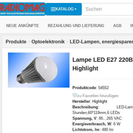
KATALOG
NEUE ANKÜNFTE
BEZAHLUNG UND LIEFERUNG
AGB
I
Produkte
>
Optoelektronik
>
LED-Lampen, energiespare
Lampe LED E27 220В
Highlight
Produktcode
: 54552
zu Favoriten hinzufügen
Hersteller
:
Highlight
Beschreibung
: LED-Lampe 
Stunden,60*119mm,6 LEDs
Spannung, V
: 85...265 VAC
Energieverbrauch, W
: 6 W
Lichtstrom, lm
: 480 lm