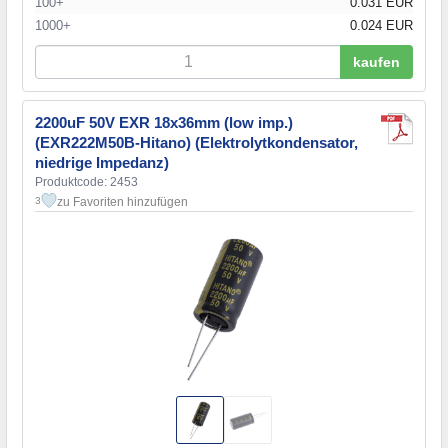
100+
0.031 EUR
1000+
0.024 EUR
kaufen
2200uF 50V EXR 18x36mm (low imp.)
(EXR222M50B-Hitano) (Elektrolytkondensator,
niedrige Impedanz)
Produktcode: 2453
zu Favoriten hinzufügen
3