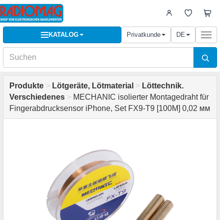
KATALOG
Privatkunde
DE
Togg
navi
Produkte
>
Lötgeräte, Lötmaterial
>
Löttechnik.
Verschiedenes
>
MECHANIC isolierter Montagedraht für
Fingerabdrucksensor iPhone, Set FX9-T9 [100M] 0,02 мм