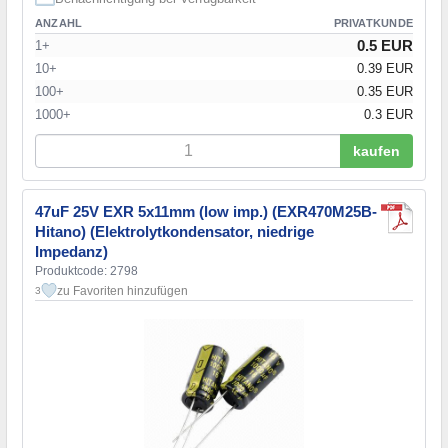
ANZAHL
PRIVATKUNDE
0.5 EUR
1+
10+
0.39 EUR
100+
0.35 EUR
1000+
0.3 EUR
kaufen
47uF 25V EXR 5x11mm (low imp.) (EXR470M25B-
Hitano) (Elektrolytkondensator, niedrige
Impedanz)
Produktcode: 2798
zu Favoriten hinzufügen
3