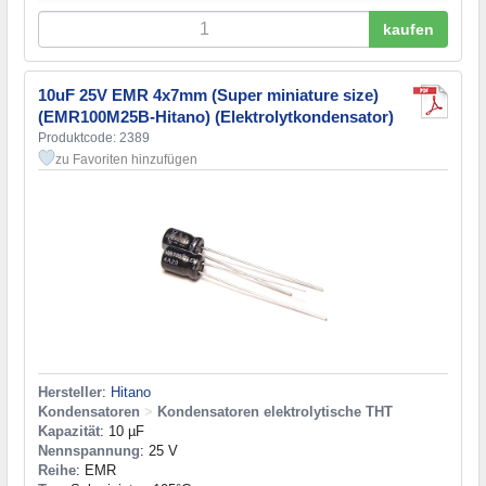
kaufen
10uF 25V EMR 4x7mm (Super miniature size)
(EMR100M25B-Hitano) (Elektrolytkondensator)
Produktcode: 2389
zu Favoriten hinzufügen
Hersteller
:
Hitano
Kondensatoren
>
Kondensatoren elektrolytische THT
Kapazität
: 10 µF
Nennspannung
: 25 V
Reihe
: EMR