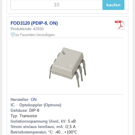
kaufen
FOD3120 (PDIP-8, ON)
Produktcode: 42930
zu Favoriten hinzufügen
Hersteller
:
ON
IC
>
Optokoppler (Optrone)
Gehäuse
: DIP-8
Typ
: Transistor
Isolationsspannung Uisol, kV
: 5 кВ
Strom ein/aus Iein/Iaus, mA
: /2,5 А
Betriebstemperatur, °C
: -40…+100°С