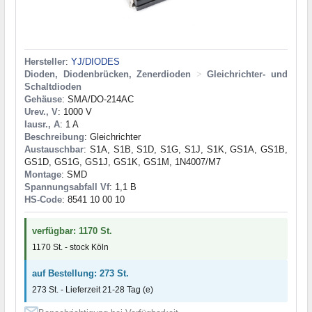
Hersteller
:
YJ/DIODES
Dioden, Diodenbrücken, Zenerdioden
>
Gleichrichter- und
Schaltdioden
Gehäuse
: SMA/DO-214AC
Urev., V
: 1000 V
Iausr., A
: 1 A
Beschreibung
: Gleichrichter
Austauschbar
: S1A, S1B, S1D, S1G, S1J, S1K, GS1A, GS1B,
GS1D, GS1G, GS1J, GS1K, GS1M, 1N4007/M7
Montage
: SMD
Spannungsabfall Vf
: 1,1 В
HS-Code
: 8541 10 00 10
verfügbar: 1170 St.
1170 St. - stock Köln
auf Bestellung: 273 St.
273 St. - Lieferzeit 21-28 Tag (e)