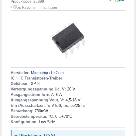
Produktcode: 25999
zu Favoriten hinzufügen
2
Hersteller
:
Microchip /TelCom
IC
>
IC Transistoren-Treiber
Gehäuse
: DIP-8
Versorgungsspannung Uc, V
: 20 V
Ausgangsstrom Io ±, A
: 6 A
Ausgangsspannung Vout, V
: 4,5-18 V
Ein-/Ausschaltzeit Ton/Toff, ns
: 55/25 ns
Bemerkung
: 730mW
Betriebstemperatur, °C
: 0…+70°C
Konfiguration
: Low-Side
auf Bestellung: 175 St.