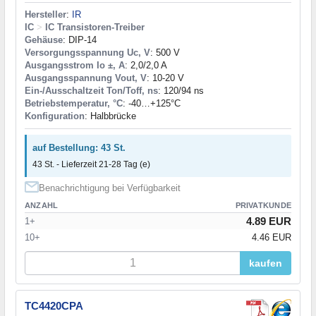
Hersteller
:
IR
IC
>
IC Transistoren-Treiber
Gehäuse
: DIP-14
Versorgungsspannung Uc, V
: 500 V
Ausgangsstrom Io ±, A
: 2,0/2,0 A
Ausgangsspannung Vout, V
: 10-20 V
Ein-/Ausschaltzeit Ton/Toff, ns
: 120/94 ns
Betriebstemperatur, °C
: -40…+125°C
Konfiguration
: Halbbrücke
auf Bestellung: 43 St.
43 St. - Lieferzeit 21-28 Tag (e)
Benachrichtigung bei Verfügbarkeit
ANZAHL
PRIVATKUNDE
4.89 EUR
1+
10+
4.46 EUR
kaufen
TC4420CPA