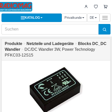
KATALOG
Privatkunde
DE
Togg
navi
Produkte
>
Netzteile und Ladegeräte
>
Blocks DC_DC
Wandler
>
DC/DC Wandler 3W, Power Technology
PFKC03-12S15