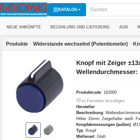
KATALOG
NEUE ANKÜNFTE
BEZAHLUNG UND LIEFERUNG
AGB
I
Produkte
>
Widerstande wechselnd (Potentiometer)
>
Kn
Knopf mit Zeiger ±1
Wellendurchmesser:
Produktcode
: 162000
zu Favoriten hinzufügen
Hersteller
:
Beschreibung
: Wellendurchmess
Höhe: 15mm, Zeigerfarbe: weiß. Fa
Knopfabmessungen (außen)
: Ø1
Typ
: Knopf
Wellenart
: Glatt