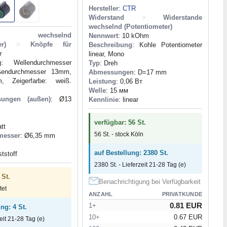
Hersteller
:
CTR
Widerstand
>
Widerstande
wechselnd (Potentiometer)
ande wechselnd
Nennwert
: 10 kOhm
r)
>
Knöpfe für
Beschreibung
: Kohle Potentiometer
r
linear, Mono
g
: Wellendurchmesser
Typ
: Dreh
endurchmesser 13mm,
Abmessungen
: D=17 mm
 Zeigerfarbe: weiß.
Leistung
: 0,06 Вт
Welle
: 15 мм
sungen (außen)
: Ø13
Kennlinie
: linear
verfügbar: 56 St.
att
56 St. - stock Köln
messer
: Ø6,35 mm
auf Bestellung: 2380 St.
tstoff
2380 St. - Lieferzeit 21-28 Tag (e)
 St.
Benachrichtigung bei Verfügbarkeit
tet
ANZAHL
PRIVATKUNDE
0.81 EUR
1+
ng: 4 St.
10+
0.67 EUR
zeit 21-28 Tag (e)