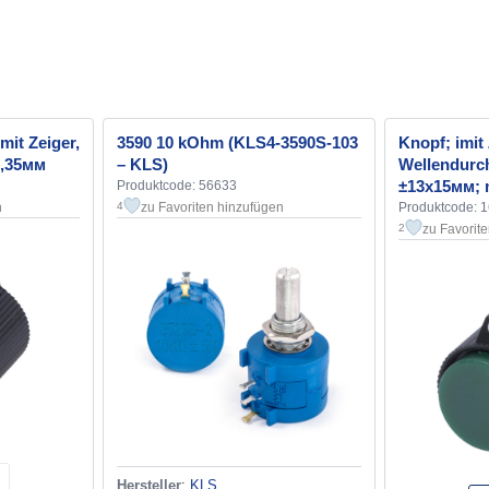
mit Zeiger,
3590 10 kOhm (KLS4-3590S-103
Knopf; іmit 
6,35мм
– KLS)
Wellendurc
±13х15мм; 
Produktcode: 56633
n
zu Favoriten hinzufügen
Produktcode: 
4
zu Favorit
2
Hersteller
:
KLS