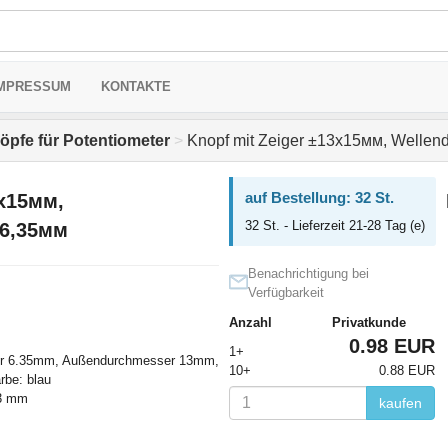
MPRESSUM
KONTAKTE
öpfe für Potentiometer
>
Knopf mit Zeiger ±13х15мм, Wellen
auf Bestellung: 32 St.
3х15мм,
32 St. - Lieferzeit 21-28 Tag (e)
 6,35мм
Benachrichtigung bei
Verfügbarkeit
Anzahl
Privatkunde
0.98 EUR
1+
er 6.35mm, Außendurchmesser 13mm,
10+
0.88 EUR
rbe: blau
3 mm
kaufen