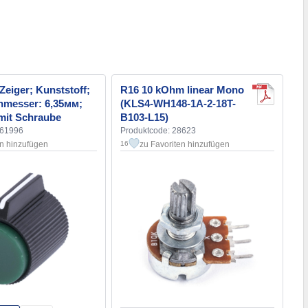
Zeiger; Kunststoff;
R16 10 kOhm linear Mono
hmesser: 6,35мм;
(KLS4-WH148-1A-2-18T-
mit Schraube
B103-L15)
161996
Produktcode: 28623
en hinzufügen
zu Favoriten hinzufügen
16