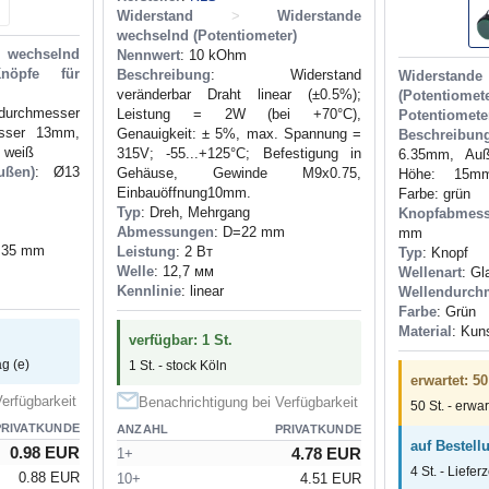
Widerstand
>
Widerstande
wechselnd (Potentiometer)
chselnd
Nennwert
: 10 kOhm
Knöpfe für
Beschreibung
: Widerstand
Widerst
veränderbar Draht linear (±0.5%);
(Potentiomete
durchmesser
Leistung = 2W (bei +70°C),
Potentiomete
sser 13mm,
Genauigkeit: ± 5%, max. Spannung =
Beschreibun
 weiß
315V; -55...+125°C; Befestigung in
6.35mm, Auß
ußen)
: Ø13
Gehäuse, Gewinde М9x0.75,
Höhe: 15mm,
Einbauöffnung10mm.
Farbe: grün
Typ
: Dreh, Mehrgang
Knopfabmes
Abmessungen
: D=22 mm
mm
,35 mm
Leistung
: 2 Вт
Typ
: Knopf
Welle
: 12,7 мм
Wellenart
: Gl
Kennlinie
: linear
Wellendurch
Farbe
: Grün
Material
: Kuns
verfügbar: 1 St.
ag (e)
1 St. - stock Köln
erwartet: 50
erfügbarkeit
Benachrichtigung bei Verfügbarkeit
50 St. - erwar
PRIVATKUNDE
ANZAHL
PRIVATKUNDE
auf Bestellu
0.98 EUR
4.78 EUR
1+
4 St. - Liefer
0.88 EUR
10+
4.51 EUR