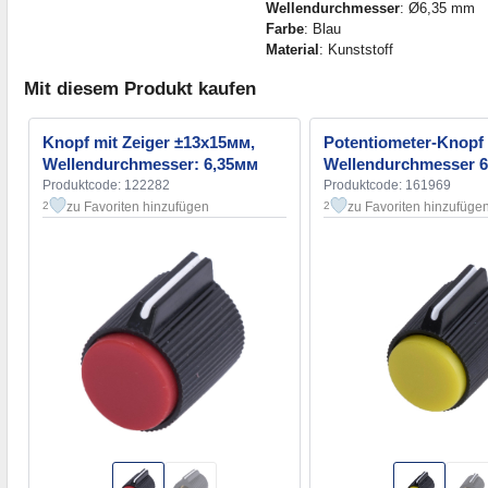
Wellendurchmesser
: Ø6,35 mm
Farbe
: Blau
Material
: Kunststoff
Mit diesem Produkt kaufen
Knopf mit Zeiger ±13х15мм,
Potentiometer-Knopf 
Wellendurchmesser: 6,35мм
Wellendurchmesser 
Produktcode: 122282
Produktcode: 161969
zu Favoriten hinzufügen
zu Favoriten hinzufüge
2
2