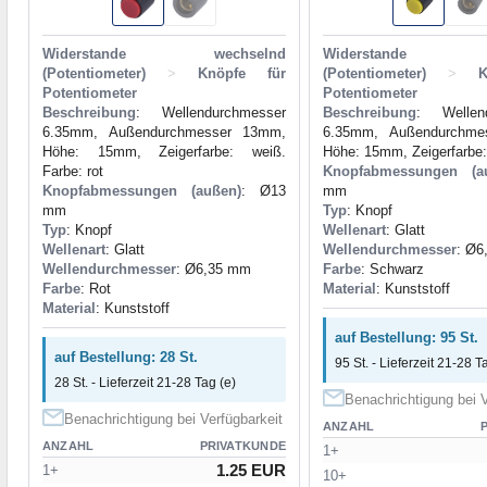
Widerstande wechselnd
Widerstande we
(Potentiometer)
>
Knöpfe für
(Potentiometer)
>
Potentiometer
Potentiometer
Beschreibung
: Wellendurchmesser
Beschreibung
: Wellen
6.35mm, Außendurchmesser 13mm,
6.35mm, Außendurchme
Höhe: 15mm, Zeigerfarbe: weiß.
Höhe: 15mm, Zeigerfarbe:
Farbe: rot
Knopfabmessungen (a
Knopfabmessungen (außen)
: Ø13
mm
mm
Typ
: Knopf
Typ
: Knopf
Wellenart
: Glatt
Wellenart
: Glatt
Wellendurchmesser
: Ø6
Wellendurchmesser
: Ø6,35 mm
Farbe
: Schwarz
Farbe
: Rot
Material
: Kunststoff
Material
: Kunststoff
auf Bestellung: 95 St.
auf Bestellung: 28 St.
95 St. - Lieferzeit 21-28 T
28 St. - Lieferzeit 21-28 Tag (e)
Benachrichtigung bei V
Benachrichtigung bei Verfügbarkeit
ANZAHL
ANZAHL
PRIVATKUNDE
1+
1.25 EUR
1+
10+