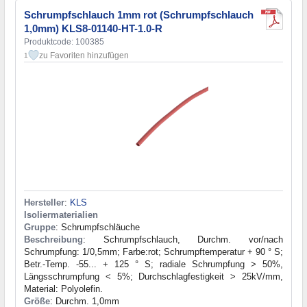
Schrumpfschlauch 1mm rot (Schrumpfschlauch
1,0mm) KLS8-01140-HT-1.0-R
Produktcode: 100385
zu Favoriten hinzufügen
1
Hersteller
:
KLS
Isoliermaterialien
Gruppe
: Schrumpfschläuche
Beschreibung
: Schrumpfschlauch, Durchm. vor/nach
Schrumpfung: 1/0,5mm; Farbe:rot; Schrumpftemperatur + 90 ° S;
Betr.-Temp. -55... + 125 ° S; radiale Schrumpfung > 50%,
Längsschrumpfung < 5%; Durchschlagfestigkeit > 25kV/mm,
Material: Polyolefin.
Größe
: Durchm. 1,0mm