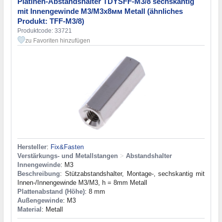
Platinen-Abstandshalter TDYSFF-M3/8 sechskantig
mit Innengewinde М3/М3х8мм Metall (ähnliches
Produkt: TFF-M3/8)
Produktcode: 33721
zu Favoriten hinzufügen
Hersteller
:
Fix&Fasten
Verstärkungs- und Metallstangen
>
Abstandshalter
Innengewinde
: M3
Beschreibung
: Stützabstandshalter, Montage-, sechskantig mit
Innen-/Innengewinde M3/M3, h = 8mm Metall
Plattenabstand (Höhe)
: 8 mm
Außengewinde
: M3
Material
: Metall