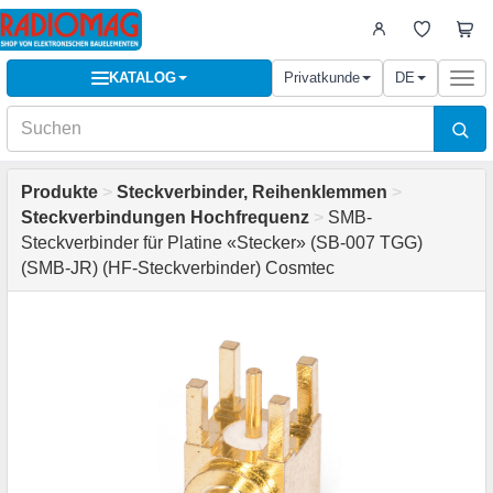
KATALOG
Privatkunde
DE
Togg
navi
Produkte
>
Steckverbinder, Reihenklemmen
>
Steckverbindungen Hochfrequenz
>
SMB-
Steckverbinder für Platine «Stecker» (SB-007 TGG)
(SMB-JR) (HF-Steckverbinder) Cosmtec