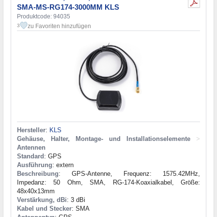
SMA-MS-RG174-3000MM KLS
Produktcode: 94035
zu Favoriten hinzufügen
3
Hersteller
:
KLS
Gehäuse, Halter, Montage- und Installationselemente
>
Antennen
Standard
: GPS
Ausführung
: extern
Beschreibung
: GPS-Antenne, Frequenz: 1575.42MHz,
Impedanz: 50 Ohm, SMA, RG-174-Koaxialkabel, Größe:
48x40x13mm
Verstärkung, dBi
: 3 dBi
Kabel und Stecker
: SMA