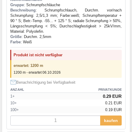
Gruppe
: Schrumpfschläuche
Beschreibung
: Schrumpfschlauch, Durchm. vor/nach
Schrumpfung: 2,5/1,3 mm; Farbe:weiß; Schrumpftemperatur +
90 ° S; Betr.-Temp. -55... + 125 ° S; radiale Schrumpfung > 50%,
Längsschrumpfung < 5%; Durchschlagfestigkeit > 25kV/mm,
Material: Polyolefin.
Größe
: Durchm. 2,5mm
Farbe
: Weiß
Produkt ist nicht verfügbar
erwartet: 1200 m
1200 m - erwartet 06.10.2026
Benachrichtigung bei Verfügbarkeit
ANZAHL
PRIVATKUNDE
0.29 EUR
1+
10+
0.21 EUR
100+
0.19 EUR
kaufen