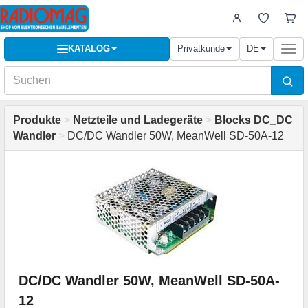
KATALOG
Privatkunde
DE
Togg
navi
Produkte
>
Netzteile und Ladegeräte
>
Blocks DC_DC
Wandler
>
DC/DC Wandler 50W, MeanWell SD-50A-12
DC/DC Wandler 50W, MeanWell SD-50A-
12