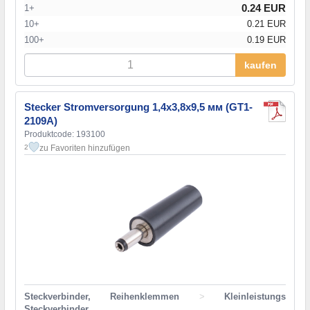
0.24 EUR
1+
10+
0.21 EUR
100+
0.19 EUR
kaufen
Stecker Stromversorgung 1,4х3,8x9,5 мм (GT1-
2109A)
Produktcode: 193100
zu Favoriten hinzufügen
2
Steckverbinder, Reihenklemmen
>
Kleinleistungs
Steckverbinder