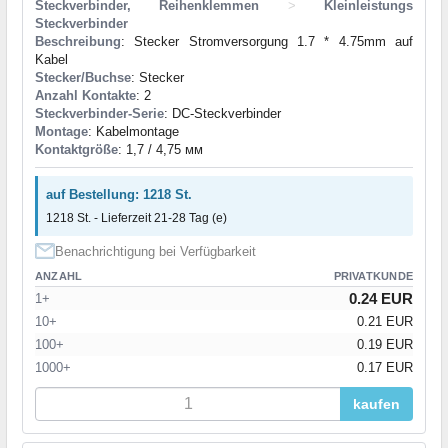
Steckverbinder, Reihenklemmen
>
Kleinleistungs
Steckverbinder
Beschreibung
: Stecker Stromversorgung 1.7 * 4.75mm auf
Kabel
Stecker/Buchse
: Stecker
Anzahl Kontakte
: 2
Steckverbinder-Serie
: DC-Steckverbinder
Montage
: Kabelmontage
Kontaktgröße
: 1,7 / 4,75 мм
auf Bestellung: 1218 St.
1218 St. - Lieferzeit 21-28 Tag (e)
Benachrichtigung bei Verfügbarkeit
ANZAHL
PRIVATKUNDE
0.24 EUR
1+
10+
0.21 EUR
100+
0.19 EUR
1000+
0.17 EUR
kaufen