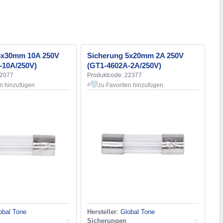
6x30mm 10A 250V
Sicherung 5x20mm 2A 250V
-10A/250V)
(GT1-4602A-2A/250V)
22077
Produktcode: 22377
en hinzufügen
zu Favoriten hinzufügen
4
obal Tone
Hersteller
:
Global Tone
>
Sicherungen
>