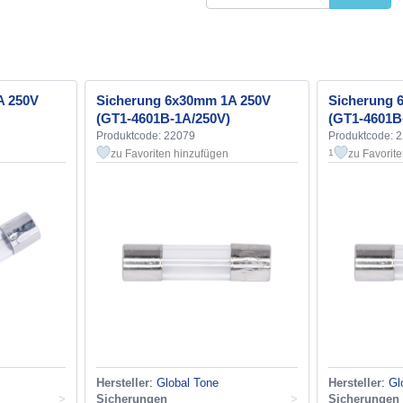
A 250V
Sicherung 6x30mm 1A 250V
Sicherung 
(GT1-4601B-1A/250V)
(GT1-4601B
Produktcode: 22079
Produktcode: 
zu Favoriten hinzufügen
zu Favorit
1
Hersteller
:
Global Tone
Hersteller
:
Gl
>
Sicherungen
>
Sicherungen