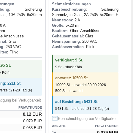
erungen
Schmelzsicherungen
ibung
: Sicherung
Kurzbeschreibung
: Sicherung
Glas, 10A 250V 6x30mm
Schmelz, in Glas, 2A 250V 5x20mm F
Nennstrom
: 2 A
10 A
Größe
: 5x20 mm
 mm
Bauform
: Ohne Anschlüsse
ne Anschlüsse
Gehäusematerial
: Glas
rial
: Glas
Nennspannung
: 250 VAC
ng
: 250 VAC
Auslöseverhalten
: Flink
lten
: Flink
verfügbar: 9 St.
195 St.
9 St. - stock Köln
ck Köln
erwartet: 10500 St.
ung: 2211 St.
10000 St. - erwartet 30.09.2026
ferzeit 21-28 Tag (e)
500 St. - erwartet
tigung bei Verfügbarkeit
auf Bestellung: 5431 St.
PRIVATKUNDE
5431 St. - Lieferzeit 21-28 Tag (e)
0.12 EUR
Benachrichtigung bei Verfügbarkeit
0.079 EUR
ANZAHL
PRIVATKUNDE
0.063 EUR
0.079 EUR
1+