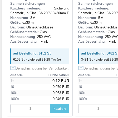
Schmelzsicherungen
Schmelzsicherungen
Kurzbeschreibung
: Sicherung
Kurzbeschreibung
: S
Schmelz, in Glas, 3A 250V 6x30mm F
Schmelz, in Glas, 5A 25
Nennstrom
: 3 A
Nennstrom
: 5 A
Größe
: 6x30 mm
Größe
: 6x30 mm
Bauform
: Ohne Anschlüsse
Bauform
: Ohne Anschlüs
Gehäusematerial
: Glas
Gehäusematerial
: Glas
Nennspannung
: 250 VAC
Nennspannung
: 250 VA
Auslöseverhalten
: Flink
Auslöseverhalten
: Flink
auf Bestellung: 6152 St.
auf Bestellung: 3481 St
6152 St. - Lieferzeit 21-28 Tag (e)
3481 St. - Lieferzeit 21-28
Benachrichtigung bei Verfügbarkeit
Benachrichtigung bei V
ANZAHL
PRIVATKUNDE
ANZAHL
0.12 EUR
1+
1+
10+
0.079 EUR
10+
100+
0.063 EUR
100+
1000+
0.046 EUR
1000+
kaufen