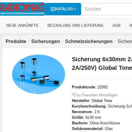
KATALOG
NEUE ANKÜNFTE
BEZAHLUNG UND LIEFERUNG
AGB
I
Produkte
>
Sicherungen
>
Schmelzsicherungen
>
Sicher
Sicherung 6x30mm 2
2A/250V) Global Ton
Produktcode
: 22082
zu Favoriten hinzufügen
Hersteller
:
Global Tone
Kurzbeschreibung
: Sicherung Sc
Nennstrom
: 2 A
Größe
: 6x30 mm
Bauform
: Ohne Anschlüsse
Gehäusematerial
: Glas