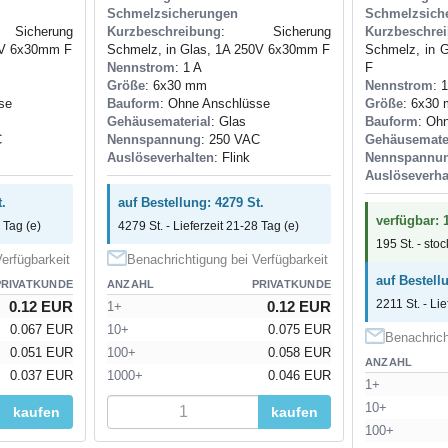
Schmelzsicherungen
Schmelzsich
icherung
Kurzbeschreibung
: Sicherung
Kurzbeschre
0V 6x30mm F
Schmelz, in Glas, 1A 250V 6x30mm F
Schmelz, in 
Nennstrom
: 1 A
F
Größe
: 6x30 mm
Nennstrom
: 
se
Bauform
: Ohne Anschlüsse
Größe
: 6x30
Gehäusematerial
: Glas
Bauform
: Oh
C
Nennspannung
: 250 VAC
Gehäusemate
Auslöseverhalten
: Flink
Nennspannu
Auslöseverha
.
auf Bestellung: 4279 St.
verfügbar: 
 Tag (e)
4279 St. - Lieferzeit 21-28 Tag (e)
195 St. - sto
erfügbarkeit
Benachrichtigung bei Verfügbarkeit
auf Bestell
PRIVATKUNDE
ANZAHL
PRIVATKUNDE
2211 St. - Lie
0.12 EUR
0.12 EUR
1+
0.067 EUR
10+
0.075 EUR
Benachrich
0.051 EUR
100+
0.058 EUR
ANZAHL
0.037 EUR
1000+
0.046 EUR
1+
10+
kaufen
kaufen
100+