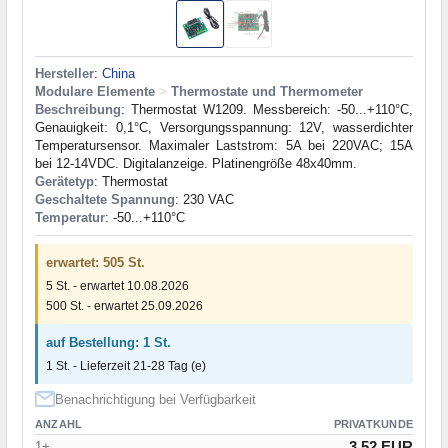
Hersteller
:
China
Modulare Elemente
>
Thermostate und Thermometer
Beschreibung
: Thermostat W1209. Messbereich: -50...+110°C,
Genauigkeit: 0,1°C, Versorgungsspannung: 12V, wasserdichter
Temperatursensor. Maximaler Laststrom: 5A bei 220VAC; 15A
bei 12-14VDC. Digitalanzeige. Platinengröße 48x40mm.
Gerätetyp
: Thermostat
Geschaltete Spannung
: 230 VAC
Temperatur
: -50...+110°С
erwartet: 505 St.
5 St. - erwartet 10.08.2026
500 St. - erwartet 25.09.2026
auf Bestellung: 1 St.
1 St. - Lieferzeit 21-28 Tag (e)
Benachrichtigung bei Verfügbarkeit
ANZAHL
PRIVATKUNDE
3.52 EUR
1+