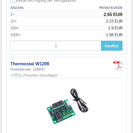
Benachrichtigung bei Verfügbarkeit
ANZAHL
PRIVATKUNDE
2.55 EUR
1+
10+
2.23 EUR
100+
1.9 EUR
1000+
1.58 EUR
kaufen
Thermostat W1209
Produktcode: 108697
zu Favoriten hinzufügen
10