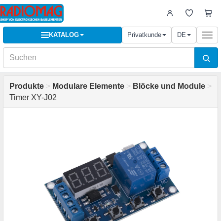
KATALOG
Privatkunde
DE
Togg
navi
Produkte
>
Modulare Elemente
>
Blöcke und Module
>
Timer XY-J02