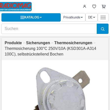
KATALOG
Privatkunde
DE
Togg
navi
Produkte
>
Sicherungen
>
Thermosicherungen
>
Thermosicherung 100°C 250V/10А (KSD301A-A314
100C), selbstrückstellend Bochen