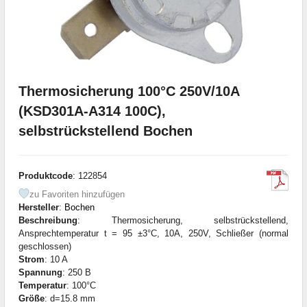
Thermosicherung 100°C 250V/10А
(KSD301A-A314 100C),
selbstrückstellend Bochen
Produktcode
: 122854
zu Favoriten hinzufügen
Hersteller
:
Bochen
Beschreibung
: Thermosicherung, selbstrückstellend,
Ansprechtemperatur t = 95 ±3°C, 10A, 250V, Schließer (normal
geschlossen)
Strom
: 10 A
Spannung
: 250 В
Temperatur
: 100°С
Größe
: d=15.8 mm