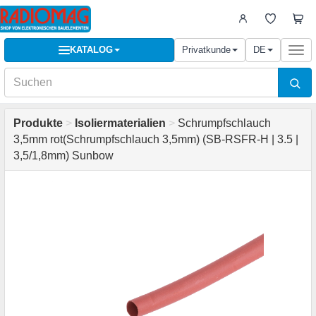
KATALOG
Privatkunde
DE
Togg
navi
Produkte
>
Isoliermaterialien
>
Schrumpfschlauch
3,5mm rot(Schrumpfschlauch 3,5mm) (SB-RSFR-H | 3.5 |
3,5/1,8mm) Sunbow