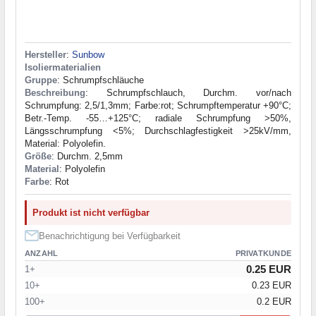
Hersteller
:
Sunbow
Isoliermaterialien
Gruppe
: Schrumpfschläuche
Beschreibung
: Schrumpfschlauch, Durchm. vor/nach
Schrumpfung: 2,5/1,3mm; Farbe:rot; Schrumpftemperatur +90°C;
Betr.-Temp. -55…+125°C; radiale Schrumpfung >50%,
Längsschrumpfung <5%; Durchschlagfestigkeit >25kV/mm,
Material: Polyolefin.
Größe
: Durchm. 2,5mm
Material
: Polyolefin
Farbe
: Rot
Produkt ist nicht verfügbar
Benachrichtigung bei Verfügbarkeit
ANZAHL
PRIVATKUNDE
0.25 EUR
1+
10+
0.23 EUR
100+
0.2 EUR