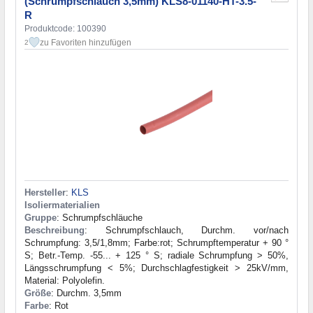
(Schrumpfschlauch 3,5mm) KLS8-01140-HT-3.5-
R
Produktcode: 100390
zu Favoriten hinzufügen
2
Hersteller
:
KLS
Isoliermaterialien
Gruppe
: Schrumpfschläuche
Beschreibung
: Schrumpfschlauch, Durchm. vor/nach
Schrumpfung: 3,5/1,8mm; Farbe:rot; Schrumpftemperatur + 90 °
S; Betr.-Temp. -55... + 125 ° S; radiale Schrumpfung > 50%,
Längsschrumpfung < 5%; Durchschlagfestigkeit > 25kV/mm,
Material: Polyolefin.
Größe
: Durchm. 3,5mm
Farbe
: Rot