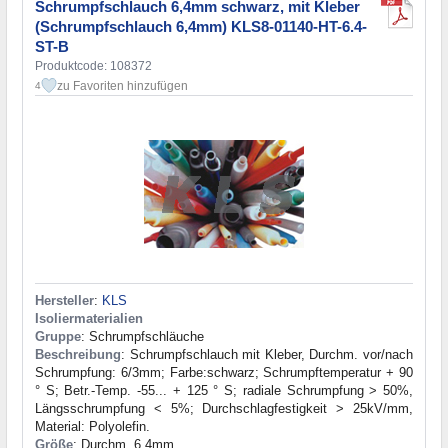
Schrumpfschlauch 6,4mm schwarz, mit Kleber
(Schrumpfschlauch 6,4mm) KLS8-01140-HT-6.4-
ST-B
Produktcode: 108372
zu Favoriten hinzufügen
4
Hersteller
:
KLS
Isoliermaterialien
Gruppe
: Schrumpfschläuche
Beschreibung
: Schrumpfschlauch mit Kleber, Durchm. vor/nach
Schrumpfung: 6/3mm; Farbe:schwarz; Schrumpftemperatur + 90
° S; Betr.-Temp. -55... + 125 ° S; radiale Schrumpfung > 50%,
Längsschrumpfung < 5%; Durchschlagfestigkeit > 25kV/mm,
Material: Polyolefin.
Größe
: Durchm. 6,4mm