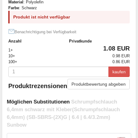
Material
: Polyolefin
Farbe
: Schwarz
Produkt ist nicht verfügbar
Benachrichtigung bei Verfügbarkeit
Anzahl
Privatkunde
1.08 EUR
1+
10+
0.98 EUR
100+
0.86 EUR
kaufen
Produktbewertung abgeben
Produktrezensionen
Möglichen Substitutionen
Schrumpfschlauch
6,4mm schwarz mit Kleber(Schrumpfschlauch
6,4mm) (SB-SBRS-(2X)G | 6.4 | 6.4/3.2mm)
Sunbow