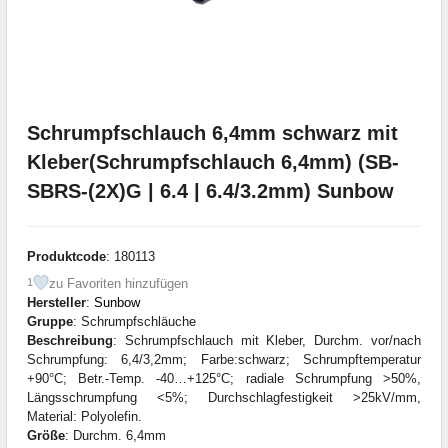
Schrumpfschlauch 6,4mm schwarz mit
Kleber(Schrumpfschlauch 6,4mm) (SB-
SBRS-(2X)G | 6.4 | 6.4/3.2mm) Sunbow
Produktcode
: 180113
zu Favoriten hinzufügen
1
Hersteller
:
Sunbow
Gruppe
: Schrumpfschläuche
Beschreibung
: Schrumpfschlauch mit Kleber, Durchm. vor/nach
Schrumpfung: 6,4/3,2mm; Farbe:schwarz; Schrumpftemperatur
+90°C; Betr.-Temp. -40…+125°C; radiale Schrumpfung >50%,
Längsschrumpfung <5%; Durchschlagfestigkeit >25kV/mm,
Material: Polyolefin.
Größe
: Durchm. 6,4mm