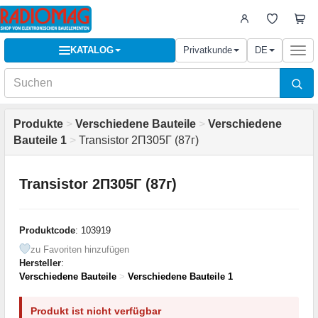
KATALOG
Privatkunde
DE
Togg
navi
Produkte
>
Verschiedene Bauteile
>
Verschiedene
Bauteile 1
>
Transistor 2П305Г (87г)
Transistor 2П305Г (87г)
Produktcode
: 103919
zu Favoriten hinzufügen
Hersteller
:
Verschiedene Bauteile
>
Verschiedene Bauteile 1
Produkt ist nicht verfügbar