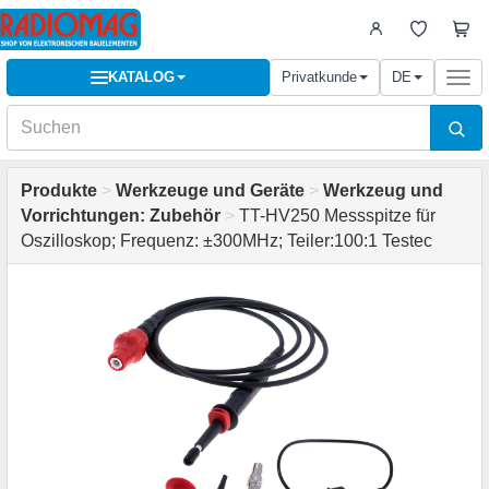
KATALOG
Privatkunde
DE
Togg
navi
Produkte
>
Werkzeuge und Geräte
>
Werkzeug und
Vorrichtungen: Zubehör
>
TT-HV250 Messspitze für
Oszilloskop; Frequenz: ±300MHz; Teiler:100:1 Testec