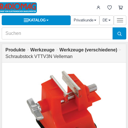
KATALOG
Privatkunde
DE
Togg
navi
Produkte
>
Werkzeuge
>
Werkzeuge (verschiedene)
>
Schraubstock VTTV3N Velleman