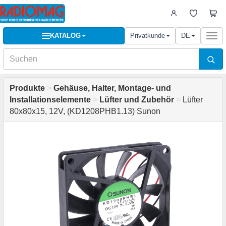
KATALOG
Privatkunde
DE
Togg
navi
Produkte
>
Gehäuse, Halter, Montage- und
Installationselemente
>
Lüfter und Zubehör
>
Lüfter
80x80x15, 12V, (KD1208PHB1.13) Sunon