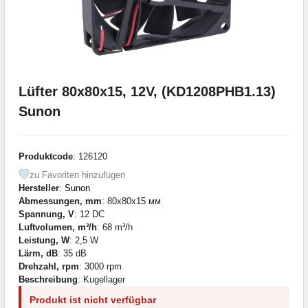
Lüfter 80x80x15, 12V, (KD1208PHB1.13)
Sunon
Produktcode
: 126120
zu Favoriten hinzufügen
Hersteller
:
Sunon
Abmessungen, mm
: 80x80x15 мм
Spannung, V
: 12 DC
Luftvolumen, m³/h
: 68 m³/h
Leistung, W
: 2,5 W
Lärm, dB
: 35 dB
Drehzahl, rpm
: 3000 rpm
Beschreibung
: Kugellager
Produkt ist nicht verfügbar