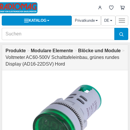
KATALOG
Privatkunde
DE
Togg
navi
Produkte
>
Modulare Elemente
>
Blöcke und Module
>
Voltmeter AC60-500V Schalttafeleinbau, grünes rundes
Display (AD16-22DSV) Hord