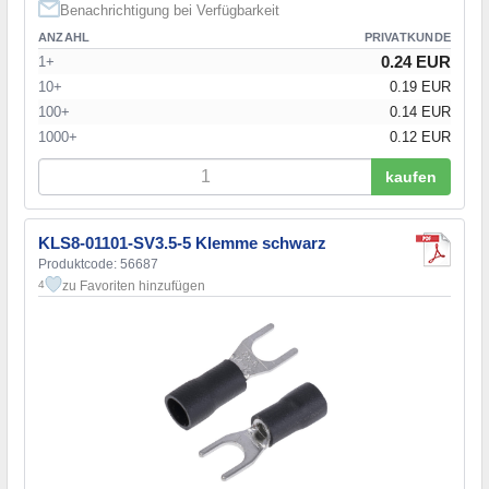
Benachrichtigung bei Verfügbarkeit
ANZAHL
PRIVATKUNDE
0.24 EUR
1+
10+
0.19 EUR
100+
0.14 EUR
1000+
0.12 EUR
kaufen
KLS8-01101-SV3.5-5 Klemme schwarz
Produktcode: 56687
zu Favoriten hinzufügen
4