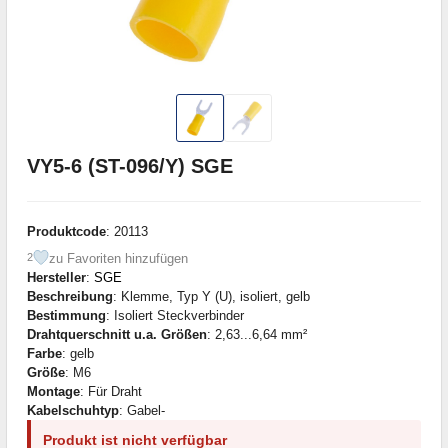
VY5-6 (ST-096/Y) SGE
Produktcode
: 20113
zu Favoriten hinzufügen
2
Hersteller
:
SGE
Beschreibung
: Klemme, Typ Y (U), isoliert, gelb
Bestimmung
: Isoliert Steckverbinder
Drahtquerschnitt u.a. Größen
: 2,63...6,64 mm²
Farbe
: gelb
Größe
: M6
Montage
: Für Draht
Kabelschuhtyp
: Gabel-
Produkt ist nicht verfügbar