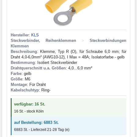
Hersteller
:
KLS
Steckverbinder, Reihenklemmen
>
Steckverbindungen
Klemmen
Beschreibung
: Klemme, Typ R (O), für Schraube 6,0 mm; für
Draht 4,0-6,0mm² (AWG10-12), I Max = 48A; Isolatorfarbe - gelb
Bestimmung
: Isoliert Steckverbinder
Drahtquerschnitt u.a. Größen
: 4,0...6,0 mm²
Farbe
: gelb
Größe
: M6
Montage
: Für Draht
Kabelschuhtyp
: Ring-
verfügbar: 16 St.
16 St. - stock Köln
auf Bestellung: 6883 St.
6883 St. - Lieferzeit 21-28 Tag (e)