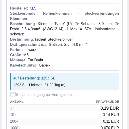
Hersteller
:
KLS
Steckverbinder, Reihenklemmen
>
Steckverbindungen
Klemmen
Beschreibung
: Klemme, Typ Y (U), für Schraube 5,0 mm; für
Draht 2,5-4,0mm² (AWG12-14), I Max = 37A; Isolatorfarbe -
schwarz
Bestimmung
: Isoliert Steckverbinder
Drahtquerschnitt u.a. Größen
: 2,5...4,0 mm²
Farbe
: schwarz
Größe
: M5
Montage
: Für Draht
Kabelschuhtyp
: Gabel-
auf Bestellung: 1293 St.
1293 St. - Lieferzeit 21-28 Tag (e)
Benachrichtigung bei Verfügbarkeit
ANZAHL
PRIVATKUNDE
0.19 EUR
1+
10+
0.14 EUR
100+
0.11 EUR
1000+
0.076 EUR