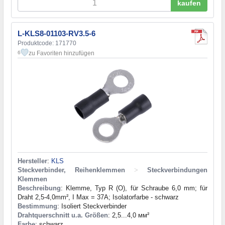
kaufen
L-KLS8-01103-RV3.5-6
Produktcode: 171770
zu Favoriten hinzufügen
6
Hersteller
:
KLS
Steckverbinder, Reihenklemmen
>
Steckverbindungen
Klemmen
Beschreibung
: Klemme, Typ R (O), für Schraube 6,0 mm; für
Draht 2,5-4,0mm², I Max = 37A; Isolatorfarbe - schwarz
Bestimmung
: Isoliert Steckverbinder
Drahtquerschnitt u.a. Größen
: 2,5...4,0 мм²
Farbe
: schwarz