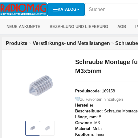
KATALOG
NEUE ANKÜNFTE
BEZAHLUNG UND LIEFERUNG
AGB
I
Produkte
>
Verstärkungs- und Metallstangen
>
Schraub
Schraube Montage fü
M3x5mm
Produktcode
: 169158
zu Favoriten hinzufügen
Hersteller
:
Beschreibung
: Schraube Montage
Länge, mm
: 5
Gewinde
: M3
Material
: Metall
Kopfform
: Innen