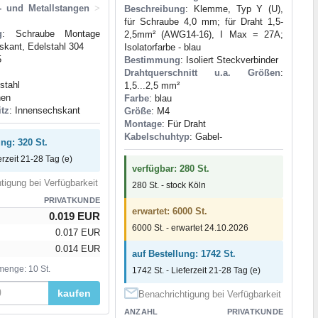
- und Metallstangen
>
Beschreibung
: Klemme, Typ Y (U),
für Schraube 4,0 mm; für Draht 1,5-
g
: Schraube Montage
2,5mm² (AWG14-16), I Max = 27A;
skant, Edelstahl 304
Isolatorfarbe - blau
5
Bestimmung
: Isoliert Steckverbinder
Drahtquerschnitt u.a. Größen
:
stahl
1,5...2,5 mm²
nen
Farbe
: blau
itz
: Innensechskant
Größe
: M4
Montage
: Für Draht
Kabelschuhtyp
: Gabel-
ung: 320 St.
erzeit 21-28 Tag (e)
verfügbar: 280 St.
tigung bei Verfügbarkeit
280 St. - stock Köln
PRIVATKUNDE
erwartet: 6000 St.
0.019 EUR
6000 St. - erwartet 24.10.2026
0.017 EUR
0.014 EUR
auf Bestellung: 1742 St.
menge: 10 St.
1742 St. - Lieferzeit 21-28 Tag (e)
kaufen
Benachrichtigung bei Verfügbarkeit
ANZAHL
PRIVATKUNDE