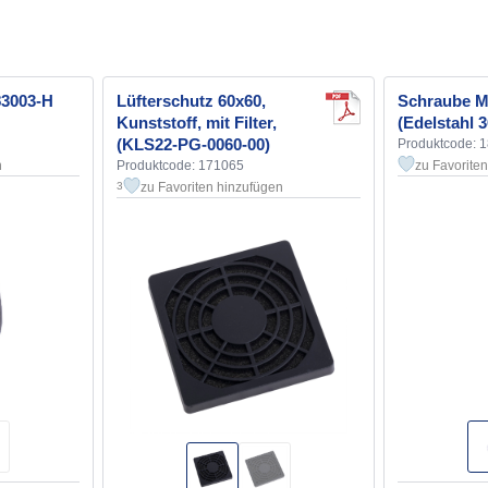
83003-H
Lüfterschutz 60x60,
Schraube 
Kunststoff, mit Filter,
(Edelstahl 
(KLS22-PG-0060-00)
Produktcode: 
n
Produktcode: 171065
zu Favorite
zu Favoriten hinzufügen
3