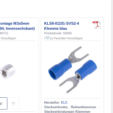
Montage M3x5mm
KLS8-01101-SVS2-4
304, Innensechskant)
Klemme blau
189721
Produktcode: 56685
n hinzufügen
zu Favoriten hinzufügen
4
Hersteller
:
KLS
Steckverbinder, Reihenklemmen
>
Steckverbindungen Klemmen