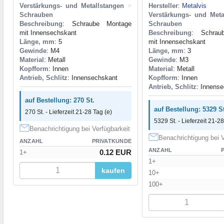
Verstärkungs- und Metallstangen
>
Hersteller
:
Metalvis
Schrauben
Verstärkungs- und Meta
Beschreibung
: Schraube Montage
Schrauben
mit Innensechskant
Beschreibung
: Schrau
Länge, mm
: 5
mit Innensechskant
Gewinde
: M4
Länge, mm
: 3
Material
: Metall
Gewinde
: M3
Kopfform
: Innen
Material
: Metall
Antrieb, Schlitz
: Innensechskant
Kopfform
: Innen
Antrieb, Schlitz
: Innens
auf Bestellung: 270 St.
auf Bestellung: 5329 St
270 St. - Lieferzeit 21-28 Tag (e)
5329 St. - Lieferzeit 21-28
Benachrichtigung bei Verfügbarkeit
Benachrichtigung bei V
ANZAHL
PRIVATKUNDE
ANZAHL
0.12 EUR
1+
1+
kaufen
10+
100+