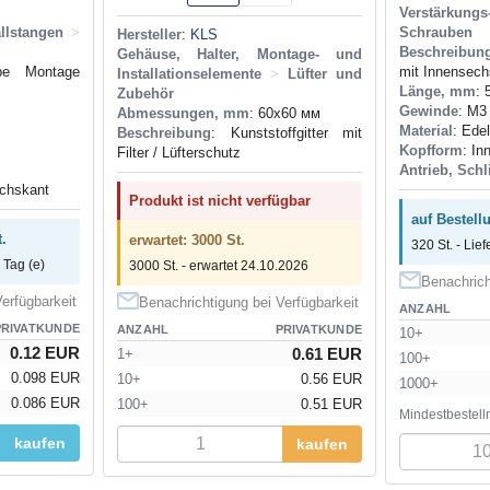
Verstärkungs
llstangen
>
Schrauben
Hersteller
:
KLS
Beschreibun
Gehäuse, Halter, Montage- und
be Montage
mit Innensech
Installationselemente
>
Lüfter und
Länge, mm
: 
Zubehör
Gewinde
: M3
Abmessungen, mm
: 60x60 мм
Material
: Edel
Beschreibung
: Kunststoffgitter mit
Kopfform
: In
Filter / Lüfterschutz
Antrieb, Schl
echskant
Produkt ist nicht verfügbar
auf Bestell
.
erwartet: 3000 St.
320 St. - Lief
 Tag (e)
3000 St. - erwartet 24.10.2026
Benachrich
erfügbarkeit
Benachrichtigung bei Verfügbarkeit
ANZAHL
PRIVATKUNDE
ANZAHL
PRIVATKUNDE
10+
0.12 EUR
0.61 EUR
1+
100+
0.098 EUR
10+
0.56 EUR
1000+
0.086 EUR
100+
0.51 EUR
Mindestbestell
kaufen
kaufen