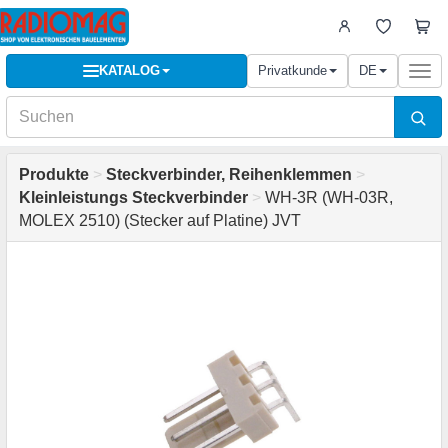
KATALOG
Privatkunde
DE
Togg
navi
Produkte
>
Steckverbinder, Reihenklemmen
>
Kleinleistungs Steckverbinder
>
WH-3R (WH-03R,
MOLEX 2510) (Stecker auf Platine) JVT