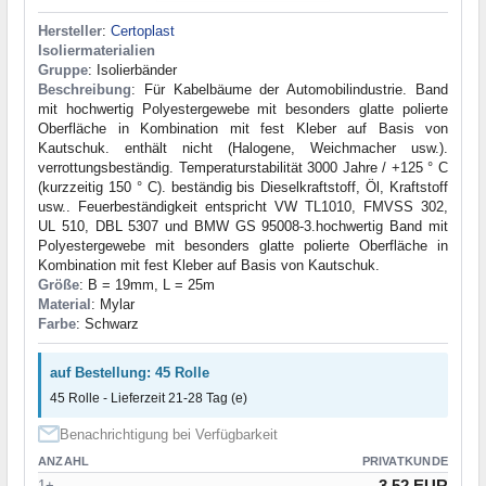
Hersteller
:
Certoplast
Isoliermaterialien
Gruppe
: Isolierbänder
Beschreibung
: Für Kabelbäume der Automobilindustrie. Band
mit hochwertig Polyestergewebe mit besonders glatte polierte
Oberfläche in Kombination mit fest Kleber auf Basis von
Kautschuk. enthält nicht (Halogene, Weichmacher usw.).
verrottungsbeständig. Temperaturstabilität 3000 Jahre / +125 ° C
(kurzzeitig 150 ° C). beständig bis Dieselkraftstoff, Öl, Kraftstoff
usw.. Feuerbeständigkeit entspricht VW TL1010, FMVSS 302,
UL 510, DBL 5307 und BMW GS 95008-3.hochwertig Band mit
Polyestergewebe mit besonders glatte polierte Oberfläche in
Kombination mit fest Kleber auf Basis von Kautschuk.
Größe
: B = 19mm, L = 25m
Material
: Mylar
Farbe
: Schwarz
auf Bestellung: 45 Rolle
45 Rolle - Lieferzeit 21-28 Tag (e)
Benachrichtigung bei Verfügbarkeit
ANZAHL
PRIVATKUNDE
3.52 EUR
1+