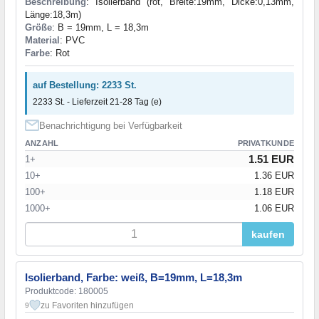
Beschreibung
: Isolierband (rot, Breite:19mm, Dicke:0,13mm,
Länge:18,3m)
Größe
: B = 19mm, L = 18,3m
Material
: PVC
Farbe
: Rot
auf Bestellung: 2233 St.
2233 St. - Lieferzeit 21-28 Tag (e)
Benachrichtigung bei Verfügbarkeit
ANZAHL
PRIVATKUNDE
1.51 EUR
1+
10+
1.36 EUR
100+
1.18 EUR
1000+
1.06 EUR
kaufen
Isolierband, Farbe: weiß, B=19mm, L=18,3m
Produktcode: 180005
zu Favoriten hinzufügen
9