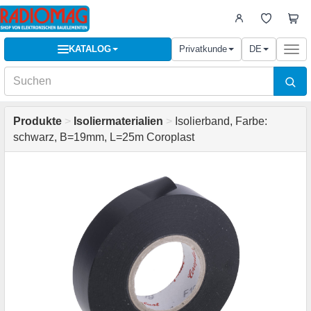
KATALOG
Privatkunde
DE
Togg
navi
Produkte
>
Isoliermaterialien
>
Isolierband, Farbe:
schwarz, B=19mm, L=25m Coroplast