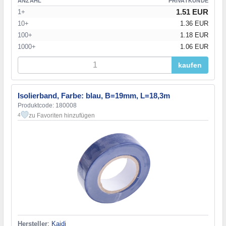
ANZAHL
PRIVATKUNDE
1.51 EUR
1+
10+
1.36 EUR
100+
1.18 EUR
1000+
1.06 EUR
kaufen
Isolierband, Farbe: blau, B=19mm, L=18,3m
Produktcode: 180008
zu Favoriten hinzufügen
4
Hersteller
:
Kaidi